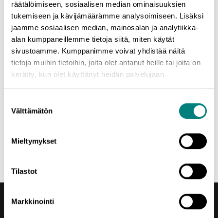
EAKR-rahoituksella ja alueen kunnat.
räätälöimiseen, sosiaalisen median ominaisuuksien
tukemiseen ja kävijämäärämme analysoimiseen. Lisäksi
jaamme sosiaalisen median, mainosalan ja analytiikka-
alan kumppaneillemme tietoja siitä, miten käytät
Mikäli sinulla on asiasta kysyttävää, ole yhteydessä:
sivustoamme. Kumppanimme voivat yhdistää näitä
tietoja muihin tietoihin, joita olet antanut heille tai joita on
kerätty, kun olet käyttänyt heidän palvelujaan.
Jussi Kuusiniemi
Suostumuksen
jussi.kuusiniemi@prizz.fi
Välttämätön
valinta
044-538 4501
Mieltymykset
Jaa uutinen
Tilastot
Markkinointi