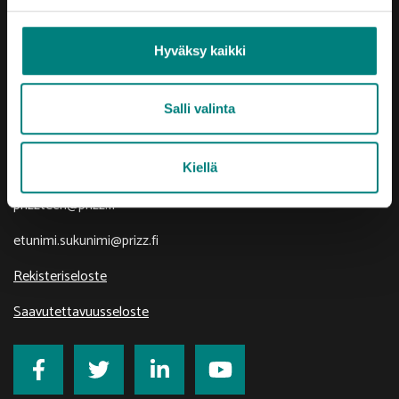
Hyväksy kaikki
Yhteystiedot
Porin Leijona
Yrjönkatu 6
Salli valinta
28100 Pori
Vaihde (02) 620 5300
Kiellä
prizztech@prizz.fi
etunimi.sukunimi@prizz.fi
Rekisteriseloste
Saavutettavuusseloste