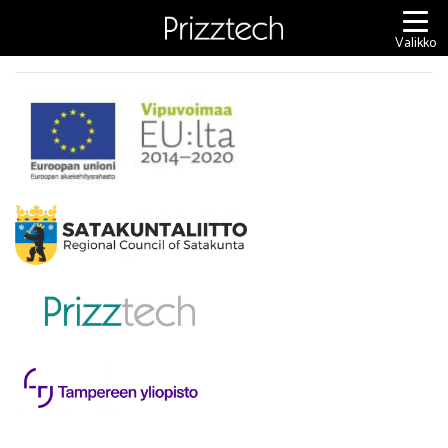
Siirry
sisältöön
Valikko