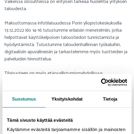
Vaikeissa olosuhteissa on erityisen tärkeää huolehtia yrityksen
taloudesta.
Maksuttomassa infotilaisuudessa Porin yliopistokeskuksella
13.12.2022 klo 14-16 tutustumme erilaisiin menetelmiin, jotka
helpottavat käyttökelpoisen taloustiedon tunnistamista ja
hyödyntämistä. Tutustumme taloudenhallinnan työkaluihin,
digitaalisiin apuvälineisiin ja tarkastelemme myös tuotteiden ja
palveluiden hinnoittelua.
Tilaisuuteen on myös etäosallistumismahdollisuus.
Osallistuminen edellyttää ilmoittautumista.
Suostumus
Yksityiskohdat
Tietoja
Ilmoittaudu
tästä
: https://www.lyyti.in/KAMU_Taloudenhallinta
Tilaisuuden järjestää KAMU-Kriisistä kasvun mahdollisuuksiin ja
Tämä sivusto käyttää evästeitä
uudistumiseen -hanke, jota toteuttavat Prizztech Oy ja
Tampereen yliopisto. Hanketta rahoittavat Satakuntaliitto
Käytämme evästeitä tarjoamamme sisällön ja mainosten