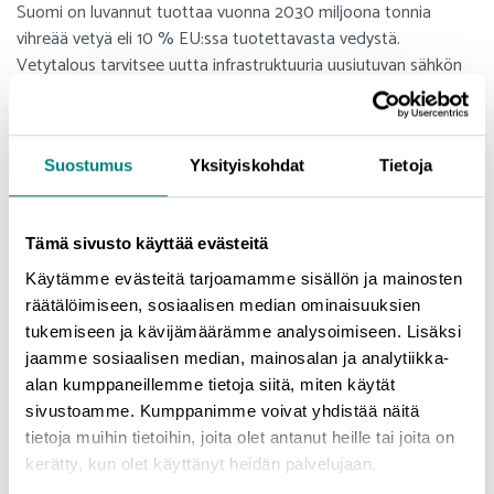
Suomi on luvannut tuottaa vuonna 2030 miljoona tonnia
vihreää vetyä eli 10 % EU:ssa tuotettavasta vedystä.
Vetytalous tarvitsee uutta infrastruktuuria uusiutuvan sähkön
tuotantoa, uutta sähkönsiirtokapasiteettia ja vedyn
siirtokapasiteettia varten. Valtionyhtiöt Fingrid Oy ja Gasgrid
Oy ovat kantaverkon ja kaasujen siirtoverkostojen omistajia.
Suostumus
Yksityiskohdat
Tietoja
Heidän vastuullaan on rakentaa vetytalouden tarvitsemaa
uutta infraa. Gasgrid Oy on aloittanut Suomen vedyn
runkoputken rakentamisen valmistelun ja putken linjaukset ovat
Tämä sivusto käyttää evästeitä
YVA-vaiheessa jo Satakunnassakin. Satakunnan osalta
Prizztech Oy on teettänyt oman alueellisten vedyn
Käytämme evästeitä tarjoamamme sisällön ja mainosten
jakeluputkistojen esiselvityksen. Sen tulokset löytyvät alta.
räätälöimiseen, sosiaalisen median ominaisuuksien
tukemiseen ja kävijämäärämme analysoimiseen. Lisäksi
jaamme sosiaalisen median, mainosalan ja analytiikka-
alan kumppaneillemme tietoja siitä, miten käytät
sivustoamme. Kumppanimme voivat yhdistää näitä
tietoja muihin tietoihin, joita olet antanut heille tai joita on
kerätty, kun olet käyttänyt heidän palvelujaan.