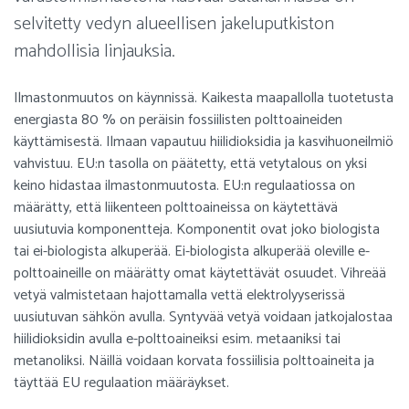
selvitetty vedyn alueellisen jakeluputkiston
mahdollisia linjauksia.
Ilmastonmuutos on käynnissä. Kaikesta maapallolla tuotetusta
energiasta 80 % on peräisin fossiilisten polttoaineiden
käyttämisestä. Ilmaan vapautuu hiilidioksidia ja kasvihuoneilmiö
vahvistuu. EU:n tasolla on päätetty, että vetytalous on yksi
keino hidastaa ilmastonmuutosta. EU:n regulaatiossa on
määrätty, että liikenteen polttoaineissa on käytettävä
uusiutuvia komponentteja. Komponentit ovat joko biologista
tai ei-biologista alkuperää. Ei-biologista alkuperää oleville e-
polttoaineille on määrätty omat käytettävät osuudet. Vihreää
vetyä valmistetaan hajottamalla vettä elektrolyyserissä
uusiutuvan sähkön avulla. Syntyvää vetyä voidaan jatkojalostaa
hiilidioksidin avulla e-polttoaineiksi esim. metaaniksi tai
metanoliksi. Näillä voidaan korvata fossiilisia polttoaineita ja
täyttää EU regulaation määräykset.