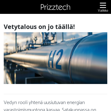
Siirry
sisältöön
Valikko
Vetytalous on jo täällä!
Vedyn rooli yhtenä uusiutuvan energian
varastoimismuotona kasvaa. Satakunnassa on