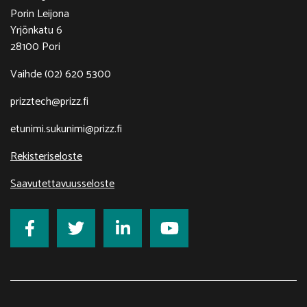
Porin Leijona
Yrjönkatu 6
28100 Pori
Vaihde (02) 620 5300
prizztech@prizz.fi
etunimi.sukunimi@prizz.fi
Rekisteriseloste
Saavutettavuusseloste