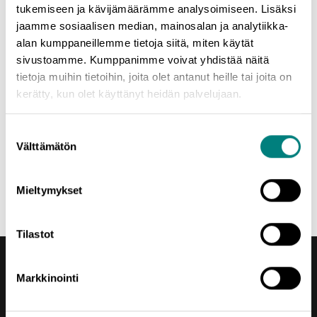
kehittää myös minua. Pääsen haastamaan omia ajatuksiani ja
tukemiseen ja kävijämäärämme analysoimiseen. Lisäksi
eri tehtävissä opittua. Toivon tietysti, että mentoroitava kokee
jaamme sosiaalisen median, mainosalan ja analytiikka-
saavansa hyötyä mentoroinnista. Parhaimmillaan yksi ilmoille
alan kumppaneillemme tietoja siitä, miten käytät
heitetty ajatus voi saada aikaan muutoksen.
sivustoamme. Kumppanimme voivat yhdistää näitä
tietoja muihin tietoihin, joita olet antanut heille tai joita on
Mikäli liiketoiminnan kehittäminen kiinnostaa, on mentorointi
kerätty, kun olet käyttänyt heidän palvelujaan.
mukava tapa haastaa itseään ja samalla saa olla yrittäjän
tukena. Parhaimmillaan mentori näkee uuden liiketoiminnan tai
Suostumuksen
yrittäjän kasvutarinan!
Välttämätön
valinta
Maarit Majasaari
yritysmentori
Mieltymykset
Tilastot
Markkinointi