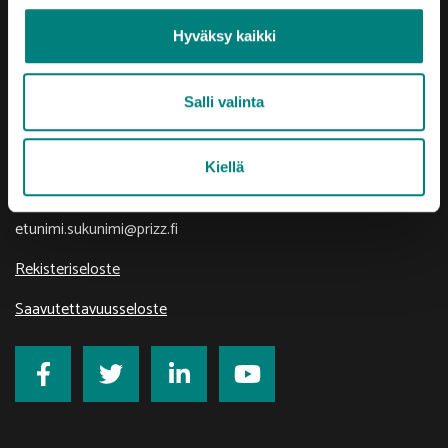
Yhteystiedot
Hyväksy kaikki
Porin Leijona
Yrjönkatu 6
Salli valinta
28100 Pori
Vaihde (02) 620 5300
Kiellä
prizztech@prizz.fi
etunimi.sukunimi@prizz.fi
Rekisteriseloste
Saavutettavuusseloste