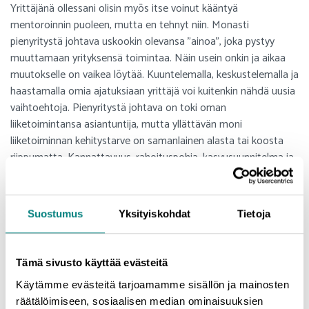
Yrittäjänä ollessani olisin myös itse voinut kääntyä
mentoroinnin puoleen, mutta en tehnyt niin. Monasti
pienyritystä johtava uskookin olevansa ”ainoa”, joka pystyy
muuttamaan yrityksensä toimintaa. Näin usein onkin ja aikaa
muutokselle on vaikea löytää. Kuuntelemalla, keskustelemalla ja
haastamalla omia ajatuksiaan yrittäjä voi kuitenkin nähdä uusia
vaihtoehtoja. Pienyritystä johtava on toki oman
liiketoimintansa asiantuntija, mutta yllättävän moni
liiketoiminnan kehitystarve on samanlainen alasta tai koosta
riippumatta. Kannattavuus, rahoituspohja, kasvusuunnitelma ja
johtaminen sekä viestintä ovat tekijöitä, joita lähes kaikki
yritykset joutuvat pohtimaan.
Suostumus
Yksityiskohdat
Tietoja
Mentoroinnin hyöty on suurin ehkä silloin, kun yrittäjä on tehnyt
päätöksen, että haluaa kasvattaa tai kehittää yritystään. Silloin
on hyvä saada sparrausta ja näkemyksiä. Viime kädessä yrittäjä
Tämä sivusto käyttää evästeitä
on kuitenkin se, joka päättää.
Käytämme evästeitä tarjoamamme sisällön ja mainosten
Olen varsin uusi mentori, mutta uskon, että mentorointi
räätälöimiseen, sosiaalisen median ominaisuuksien