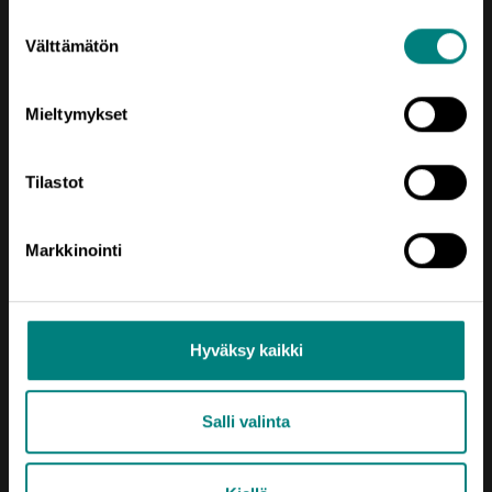
Suostumuksen
Välttämätön
valinta
Mieltymykset
Tilastot
Oikotie
Markkinointi
AJANKOHTAISTA
KEHITTÄMISTEEMAT
SIJOITU SATAKUNTAAN
Hyväksy kaikki
TIETOA MEISTÄ
Salli valinta
USEIN KYSYTTYÄ
YRITYKSEN PERUSTAMINEN