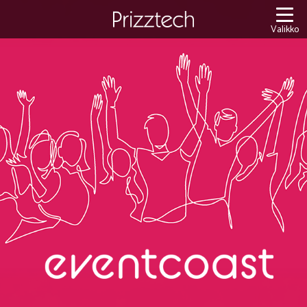
Siirry
sisältöön
Valikko