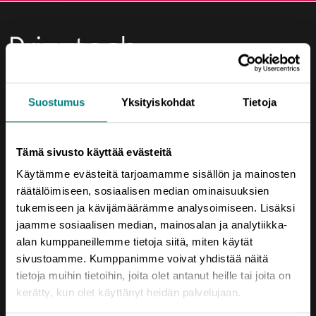
Yhteystiedot
Suostumus
Yksityiskohdat
Tietoja
Porin Leijona
Yrjönkatu 6
Tämä sivusto käyttää evästeitä
28100 Pori
Käytämme evästeitä tarjoamamme sisällön ja mainosten
Vaihde (02) 620 5300
räätälöimiseen, sosiaalisen median ominaisuuksien
tukemiseen ja kävijämäärämme analysoimiseen. Lisäksi
prizztech@prizz.fi
jaamme sosiaalisen median, mainosalan ja analytiikka-
etunimi.sukunimi@prizz.fi
alan kumppaneillemme tietoja siitä, miten käytät
sivustoamme. Kumppanimme voivat yhdistää näitä
Rekisteriseloste
tietoja muihin tietoihin, joita olet antanut heille tai joita on
kerätty, kun olet käyttänyt heidän palvelujaan.
Saavutettavuusseloste