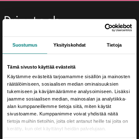
Yhteystiedot
Suostumus
Yksityiskohdat
Tietoja
Porin Leijona
Yrjönkatu 6
Tämä sivusto käyttää evästeitä
28100 Pori
Käytämme evästeitä tarjoamamme sisällön ja mainosten
Vaihde (02) 620 5300
räätälöimiseen, sosiaalisen median ominaisuuksien
tukemiseen ja kävijämäärämme analysoimiseen. Lisäksi
prizztech@prizz.fi
jaamme sosiaalisen median, mainosalan ja analytiikka-
etunimi.sukunimi@prizz.fi
alan kumppaneillemme tietoja siitä, miten käytät
sivustoamme. Kumppanimme voivat yhdistää näitä
Rekisteriseloste
tietoja muihin tietoihin, joita olet antanut heille tai joita on
kerätty, kun olet käyttänyt heidän palvelujaan.
Saavutettavuusseloste