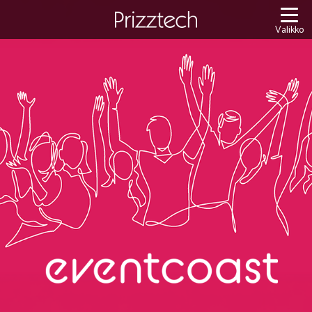
Siirry
sisältöön
Valikko