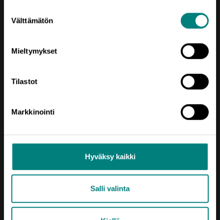
Suostumuksen
Välttämätön
valinta
Mieltymykset
Tilastot
Oikotie
Markkinointi
AJANKOHTAISTA
KEHITTÄMISTEEMAT
SIJOITU SATAKUNTAAN
Hyväksy kaikki
TIETOA MEISTÄ
Salli valinta
USEIN KYSYTTYÄ
YRITYKSEN PERUSTAMINEN