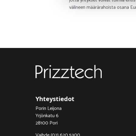
jotta yritykset voivat toimia en
välineen määrärahoista osana Eu
Yhteystiedot
Porin Leijona
Yrjönkatu 6
28100 Pori
Vaihde (02) 620 5300