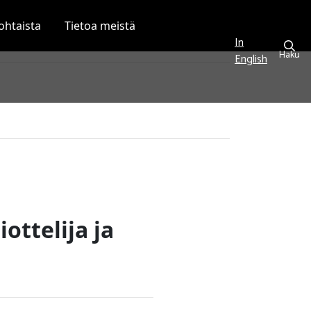
ohtaista
Tietoa meistä
In
Haku
English
ttelija ja