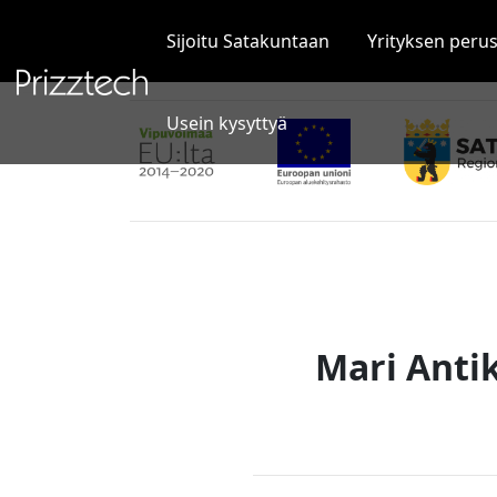
Siirry
sisältöön
Sijoitu Satakuntaan
Yrityksen peru
Usein kysyttyä
Mari Anti