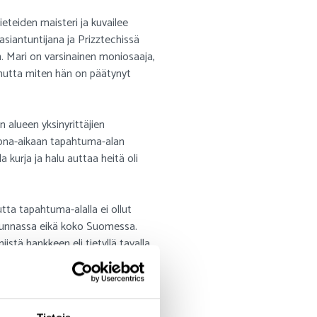
eteiden maisteri ja kuvailee
asiantuntijana ja Prizztechissä
 Mari on varsinainen moniosaaja,
 mutta miten hän on päätynyt
 alueen yksinyrittäjien
ona-aikaan tapahtuma-alan
la kurja ja halu auttaa heitä oli
tta tapahtuma-alalla ei ollut
kunnassa eikä koko Suomessa.
istä hankkeen eli tietyllä tavalla
iläisiä sekä erityisesti alan
tä parasta. -
Yrityksiä varten tätä