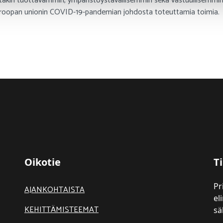
tistäkin tuottavammin, ympäristöystävällisemmin sekä vastuullisem
roopan unionin COVID-19-pandemian johdosta toteuttamia toimia.
Oikotie
Ti
Pr
AJANKOHTAISTA
el
KEHITTÄMISTEEMAT
sä