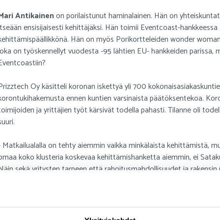
Mari Antikainen
on porilaistunut haminalainen. Hän on yhteiskuntati
itseään ensisijaisesti kehittäjäksi. Hän toimii Eventcoast-hankkeessa 
kehittämispäällikkönä. Hän on myös Porikortteleiden wonder woman.
joka on työskennellyt vuodesta -95 lähtien EU- hankkeiden parissa,
Eventcoastiin?
Prizztech Oy käsitteli koronan iskettyä yli 700 kokonaisasiakaskuntien
korontukihakemusta ennen kuntien varsinaista päätöksentekoa. Kor
toimijoiden ja yrittäjien työt kärsivät todella pahasti. Tilanne oli todel
suuri.
- Matkailualalla on tehty aiemmin vaikka minkälaista kehittämistä, mu
omaa koko klusteria koskevaa kehittämishanketta aiemmin, ei Sata
Näin sekä yritysten tarpeen että rahoitusmahdollisuudet ja rakensin ni
”Eventcoast on minun vauva”. Kätilöinä on toki toiminut muitakin Prizz
yrityksiä.
ti mukana innostuneita yrityksiä, mikä tekee hankkeessa työskentelys