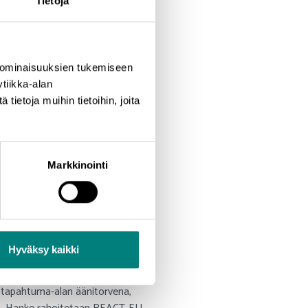
Tietoja
 tulevaisuus -seminaarissa
mieleenpainuvin asia oli ehkä
 ominaisuuksien tukemiseen
tiikka-alan
ietoja muihin tietoihin, joita
nittelua. -
Kihelmöivintä
 saadaan itse valita jokaiseen
Markkinointi
ityksiä on mukana molemmissa.
usia rahoitushakemuksia
Hyväksy kaikki
eollisuudessa ja sen parissa
ä tapahtuma-alan äänitorvena,