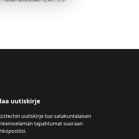
min. Hanke rahoitetaan REACT-EU-
laa uutiskirje
izztechin uutiskirje tuo satakuntalaisen
inkeinoelämän tapahtumat suoraan
hköpostiisi.