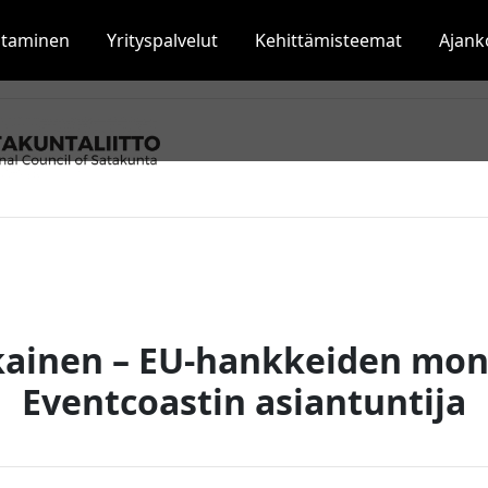
staminen
Yrityspalvelut
Kehittämisteemat
Ajank
kainen – EU-hankkeiden monio
Eventcoastin asiantuntija