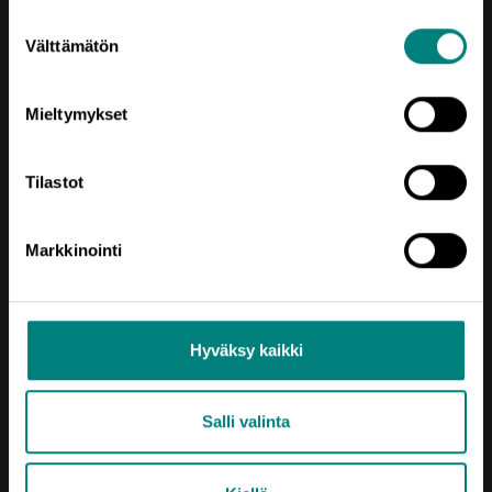
Suostumuksen
Välttämätön
valinta
Mieltymykset
Tilastot
Oikotie
Markkinointi
AJANKOHTAISTA
KEHITTÄMISTEEMAT
SIJOITU SATAKUNTAAN
Hyväksy kaikki
TIETOA MEISTÄ
Salli valinta
USEIN KYSYTTYÄ
YRITYKSEN PERUSTAMINEN