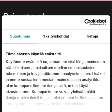
Yhteystiedot
Suostumus
Yksityiskohdat
Tietoja
Porin Leijona
Yrjönkatu 6
Tämä sivusto käyttää evästeitä
28100 Pori
Käytämme evästeitä tarjoamamme sisällön ja mainosten
Vaihde (02) 620 5300
räätälöimiseen, sosiaalisen median ominaisuuksien
tukemiseen ja kävijämäärämme analysoimiseen. Lisäksi
prizztech@prizz.fi
jaamme sosiaalisen median, mainosalan ja analytiikka-
etunimi.sukunimi@prizz.fi
alan kumppaneillemme tietoja siitä, miten käytät
sivustoamme. Kumppanimme voivat yhdistää näitä
Rekisteriseloste
tietoja muihin tietoihin, joita olet antanut heille tai joita on
kerätty, kun olet käyttänyt heidän palvelujaan.
Saavutettavuusseloste