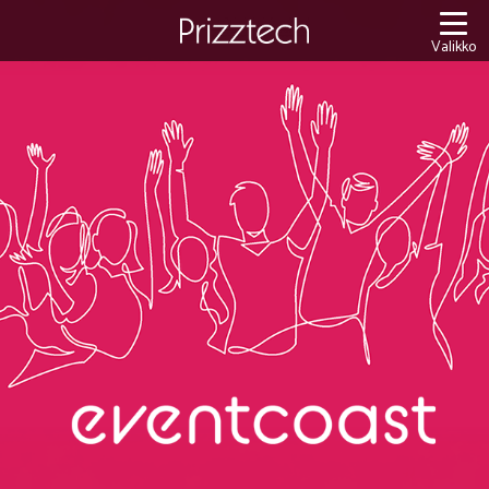
Siirry
sisältöön
Valikko