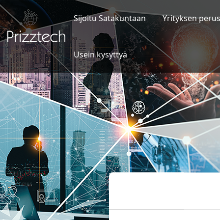
Siirry
sisältöön
Sijoitu Satakuntaan
Yrityksen peru
Usein kysyttyä