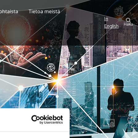
ohtaista
Tietoa meistä
In
Haku
English