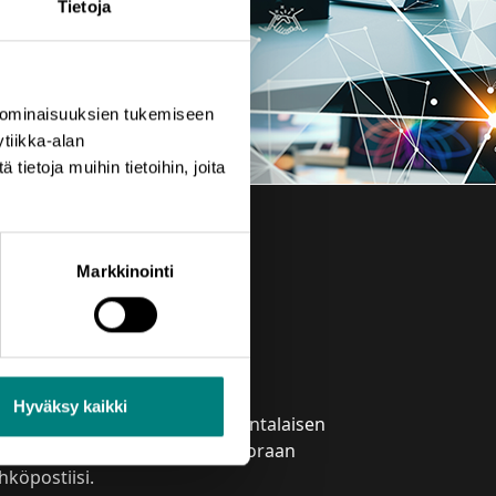
Tietoja
 ominaisuuksien tukemiseen
tiikka-alan
ietoja muihin tietoihin, joita
Markkinointi
laa uutiskirje
Hyväksy kaikki
izztechin uutiskirje tuo satakuntalaisen
inkeinoelämän tapahtumat suoraan
hköpostiisi.