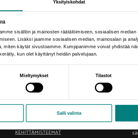
Yksityiskohdat
itä
mme sisällön ja mainosten räätälöimiseen, sosiaalisen median
iseen. Lisäksi jaamme sosiaalisen median, mainosalan ja analy
, miten käytät sivustoamme. Kumppanimme voivat yhdistää näitä t
n kerätty, kun olet käyttänyt heidän palvelujaan.
Mieltymykset
Tilastot
Oikotie
Ti
Salli valinta
Pr
AJANKOHTAISTA
el
KEHITTÄMISTEEMAT
sä