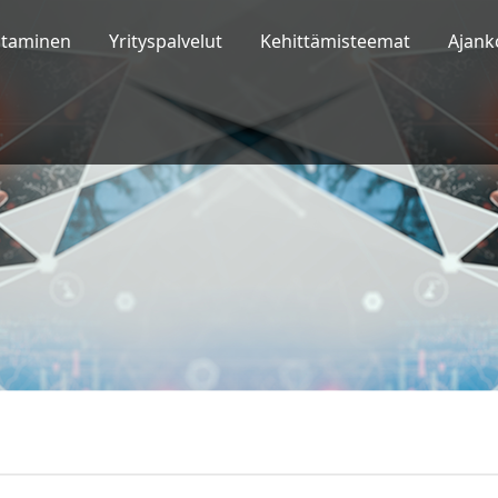
staminen
Yrityspalvelut
Kehittämisteemat
Ajank