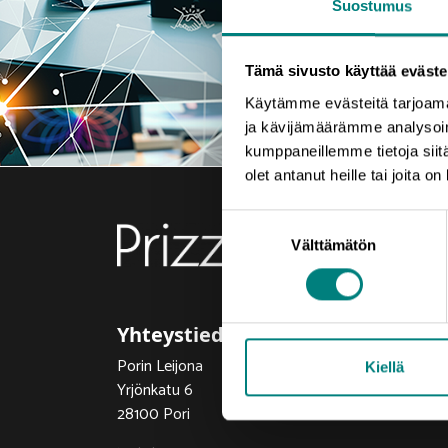
Suostumus
Tämä sivusto käyttää eväste
Käytämme evästeitä tarjoama
ja kävijämäärämme analysoim
kumppaneillemme tietoja siitä
olet antanut heille tai joita o
Suostumuksen
Välttämätön
valinta
Yhteystiedot
Porin Leijona
Kiellä
Yrjönkatu 6
28100 Pori