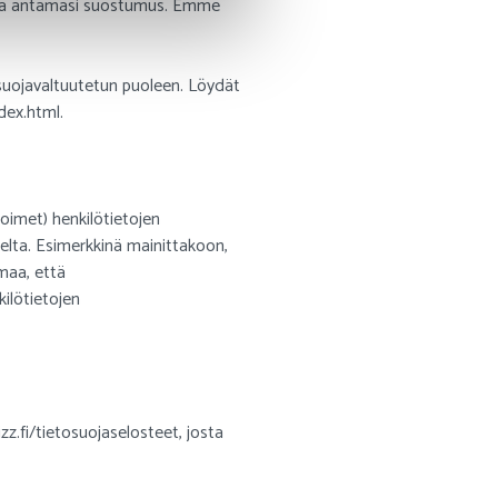
ttaa antamasi suostumus. Emme
tosuojavaltuutetun puoleen. Löydät
ndex.html.
oimet) henkilötietojen
selta. Esimerkkinä mainittakoon,
omaa, että
ilötietojen
.fi/tietosuojaselosteet, josta