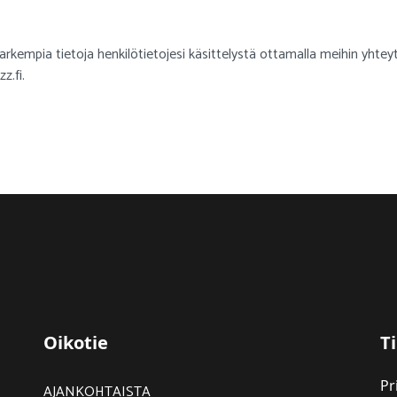
tarkempia tietoja henkilötietojesi käsittelystä ottamalla meihin yhte
z.fi.
Oikotie
Ti
Pr
AJANKOHTAISTA