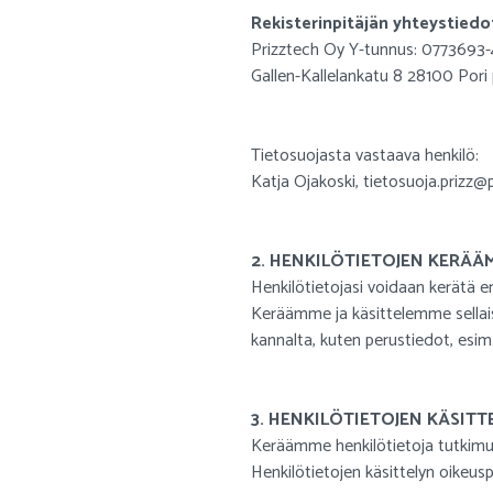
Rekisterinpitäjän yhteystiedo
Prizztech Oy Y-tunnus: 0773693-
Gallen-Kallelankatu 8 28100 Pori 
Tietosuojasta vastaava henkilö:
Katja Ojakoski, tietosuoja.prizz@pr
2. HENKILÖTIETOJEN KERÄÄ
Henkilötietojasi voidaan kerätä 
Keräämme ja käsittelemme sellaisi
kannalta, kuten perustiedot, esim
3. HENKILÖTIETOJEN KÄSIT
Keräämme henkilötietoja tutkimuk
Henkilötietojen käsittelyn oikeu