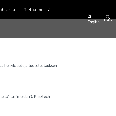
ohtaista
Tietoa meistä
In
Haku
English
taa henkilötietoja tuotetestauksen
eitä” tai ”meidän”). Prizztech
.