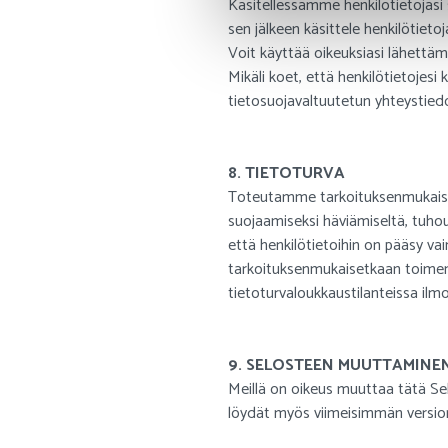
Käsitellessämme henkilötietojasi
sen jälkeen käsittele henkilötieto
Voit käyttää oikeuksiasi lähettäm
Mikäli koet, että henkilötietojesi
tietosuojavaltuutetun yhteystiedo
8. TIETOTURVA
Toteutamme tarkoituksenmukaiset t
suojaamiseksi häviämiseltä, tuhou
että henkilötietoihin on pääsy vai
tarkoituksenmukaisetkaan toimenpi
tietoturvaloukkaustilanteissa ilm
9. SELOSTEEN MUUTTAMINE
Meillä on oikeus muuttaa tätä Se
löydät myös viimeisimmän version