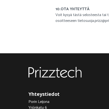
10.OTA YHTEYTTÄ
Voit kysyä tästä selosteesta tai 
osoitteeseen tietosuoja.prizz@priz
Yhteystiedot
Porin Leijona
Yrjönkatu 6