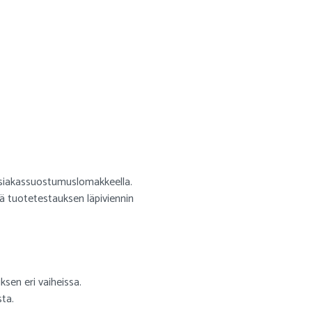
 asiakassuostumuslomakkeella.
ä tuotetestauksen läpiviennin
sen eri vaiheissa.
ta.