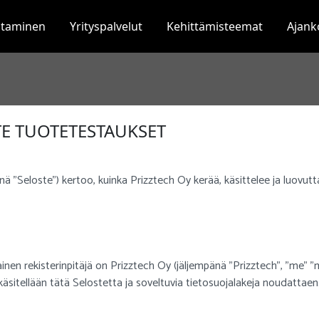
staminen
Yrityspalvelut
Kehittämisteemat
Ajank
E TUOTETESTAUKSET
ä ”Seloste”) kertoo, kuinka Prizztech Oy kerää, käsittelee ja luovut
nen rekisterinpitäjä on Prizztech Oy (jäljempänä "Prizztech", ”me” ”m
i käsitellään tätä Selostetta ja soveltuvia tietosuojalakeja noudattaen