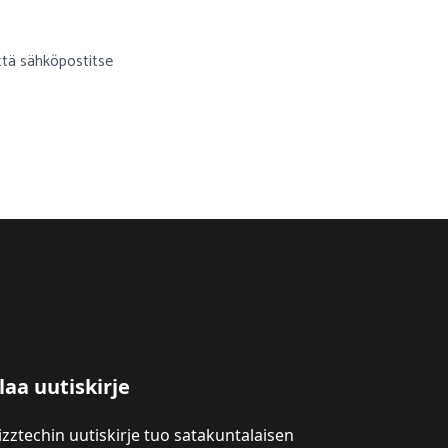
yttä sähköpostitse
laa uutiskirje
izztechin uutiskirje tuo satakuntalaisen