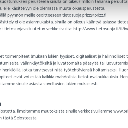
 suostumuksen perusteella sinulla on oikeus milloin tahansa peruu
ja, ellei käsittelyyn ole olemassa muuta oikeusperustetta.
ällä pyynnön meille osoitteeseen tietosuoja.prizz@prizz.fi
 käsittely ei ole asianmukaista, sinulla on oikeus kääntyä asiassa tie
t tietosuojavaltuutetun verkkosivuilta: http://www.tietosuoja.fi/fi/i
oimenpiteet (mukaan lukien fyysiset, digitaaliset ja hallinnolliset t
tumiselta, väärinkäytöksiltä ja luvattomalta pääsyltä tai luovuttami
n henkilöillä, jotka tarvitsevat niitä työtehtäviensä hoitamiseksi. Hu
teet eivät voi estää kaikkia mahdollisia tietoturvaloukkauksia. Henk
oitamme sinulle asiasta soveltuvien lakien mukaisesti.
N
lostetta. Ilmoitamme muutoksista sinulle verkkosivuillamme www.prizz
 tästä Selosteesta.