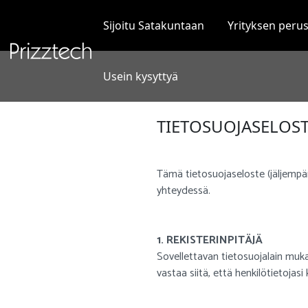
Siirry
sisältöön
Sijoitu Satakuntaan
Yrityksen peru
Usein kysyttyä
TIETOSUOJASELOST
Tämä tietosuojaseloste (jäljempän
yhteydessä.
1. REKISTERINPITÄJÄ
Sovellettavan tietosuojalain mukai
vastaa siitä, että henkilötietojas