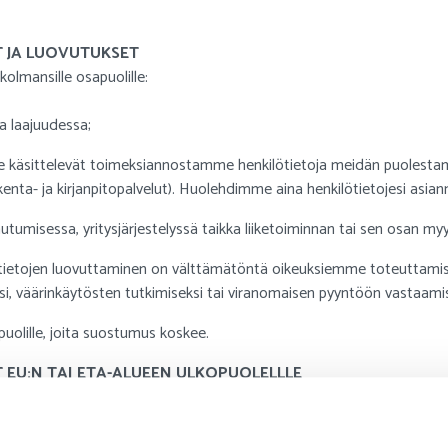
T JA LUOVUTUKSET
olmansille osapuolille:
sa laajuudessa;
käsittelevät toimeksiannostamme henkilötietoja meidän puolesta
kenta- ja kirjanpitopalvelut). Huolehdimme aina henkilötietojesi asian
umisessa, yritysjärjestelyssä taikka liiketoiminnan tai sen osan myy
ietojen luovuttaminen on välttämätöntä oikeuksiemme toteuttamise
si, väärinkäytösten tutkimiseksi tai viranomaisen pyyntöön vastaamis
uolille, joita suostumus koskee.
T EU:N TAI ETA-ALUEEN ULKOPUOLELLLE
etoja EU:n ja ETA-alueen ulkopuolelle.