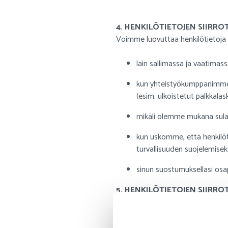
4. HENKILÖTIETOJEN SIIRRO
Voimme luovuttaa henkilötietoja k
lain sallimassa ja vaatimas
kun yhteistyökumppanimme 
(esim. ulkoistetut palkkalas
mikäli olemme mukana sulaut
kun uskomme, että henkilöt
turvallisuuden suojelemisek
sinun suostumuksellasi osap
5. HENKILÖTIETOJEN SIIRRO
Emme siirrä asiakkaiden henkilöti