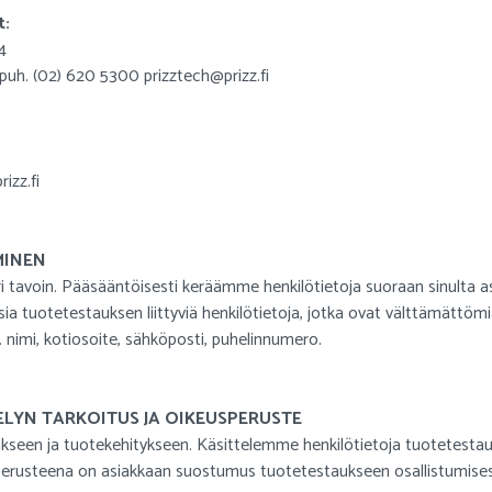
t:
4
puh. (02) 620 5300 prizztech@prizz.fi
izz.fi
MINEN
eri tavoin. Pääsääntöisesti keräämme henkilötietoja suoraan sinulta
a tuotetestauksen liittyviä henkilötietoja, jotka ovat välttämättömi
. nimi, kotiosoite, sähköposti, puhelinnumero.
TELYN TARKOITUS JA OIKEUSPERUSTE
seen ja tuotekehitykseen. Käsittelemme henkilötietoja tuotetestauk
sperusteena on asiakkaan suostumus tuotetestaukseen osallistumises