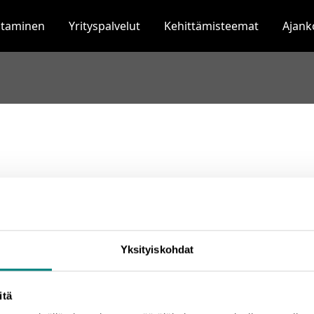
staminen
Yrityspalvelut
Kehittämisteemat
Ajank
Yksityiskohdat
itä