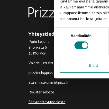
Käytämme evästeitä tarjoama
ja kävijämäärämme analysoim
kumppaneillemme tietoja siitä
olet antanut heille tai joita o
Suostumuksen
Yhteystiedot
Välttämätön
valinta
Porin Leijona
Yrjönkatu 6
28100 Pori
Vaihde (02) 620 5300
Kiellä
prizztech@prizz.fi
etunimi.sukunimi@prizz.fi
Rekisteriseloste
Saavutettavuusseloste