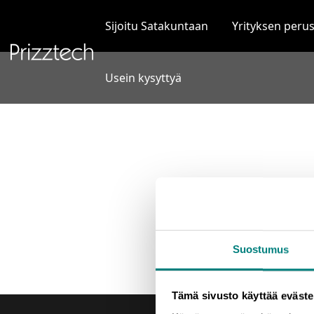
Siirry
sisältöön
Sijoitu Satakuntaan
Yrityksen peru
Usein kysyttyä
Suostumus
Tämä sivusto käyttää eväste