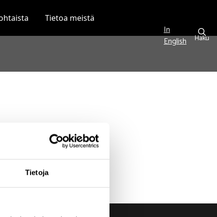
ohtaista
Tietoa meistä
In
Haku
English
Tietoja