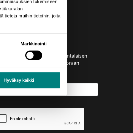
 ominaisuuksien tukemiseen
tiikka-alan
ietoja muihin tietoihin, joita
laa uutiskirje
Markkinointi
izztechin uutiskirje tuo satakuntalaisen
inkeinoelämän tapahtumat suoraan
hköpostiisi.
Hyväksy kaikki