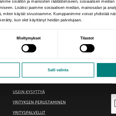
mme sisällön ja mainosten räätälöimiseen, sosiaalisen median
iseen. Lisäksi jaamme sosiaalisen median, mainosalan ja analy
, miten käytät sivustoamme. Kumppanimme voivat yhdistää näitä t
n kerätty, kun olet käyttänyt heidän palvelujaan.
Oikotie
Ti
Mieltymykset
Tilastot
Pr
AJANKOHTAISTA
el
KEHITTÄMISTEEMAT
sä
Salli valinta
SIJOITU SATAKUNTAAN
TIETOA MEISTÄ
USEIN KYSYTTYÄ
YRITYKSEN PERUSTAMINEN
YRITYSPALVELUT