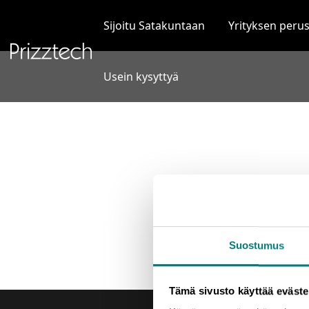
Siirry
sisältöön
Sijoitu Satakuntaan
Yrityksen peru
Usein kysyttyä
Suostumus
Tämä sivusto käyttää eväste