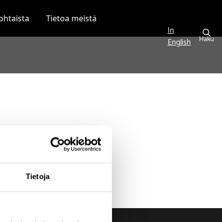
ohtaista
Tietoa meistä
In
Haku
English
Tietoja