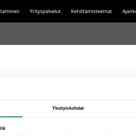
staminen
Yrityspalvelut
Kehittämisteemat
Ajank
Yksityiskohdat
itä