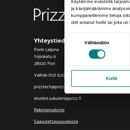
Käytämme evästeitä tarjoama
ja kävijämäärämme analysoim
kumppaneillemme tietoja siitä
olet antanut heille tai joita o
Suostumuksen
Yhteystiedot
Välttämätön
valinta
Porin Leijona
Yrjönkatu 6
28100 Pori
Vaihde (02) 620 5300
Kiellä
prizztech@prizz.fi
etunimi.sukunimi@prizz.fi
Rekisteriseloste
Saavutettavuusseloste