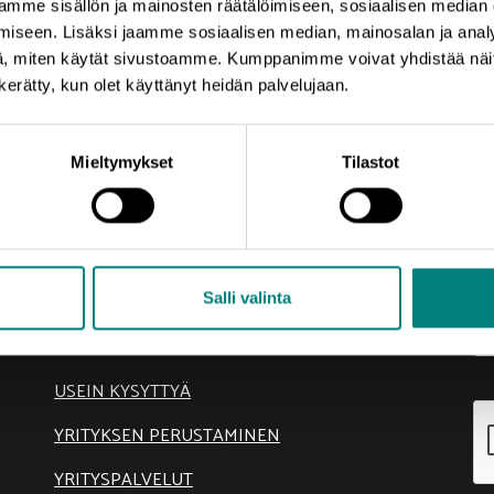
mme sisällön ja mainosten räätälöimiseen, sosiaalisen median
iseen. Lisäksi jaamme sosiaalisen median, mainosalan ja analy
, miten käytät sivustoamme. Kumppanimme voivat yhdistää näitä t
n kerätty, kun olet käyttänyt heidän palvelujaan.
Oikotie
Ti
Mieltymykset
Tilastot
Pr
AJANKOHTAISTA
el
KEHITTÄMISTEEMAT
sä
Salli valinta
SIJOITU SATAKUNTAAN
TIETOA MEISTÄ
USEIN KYSYTTYÄ
YRITYKSEN PERUSTAMINEN
YRITYSPALVELUT