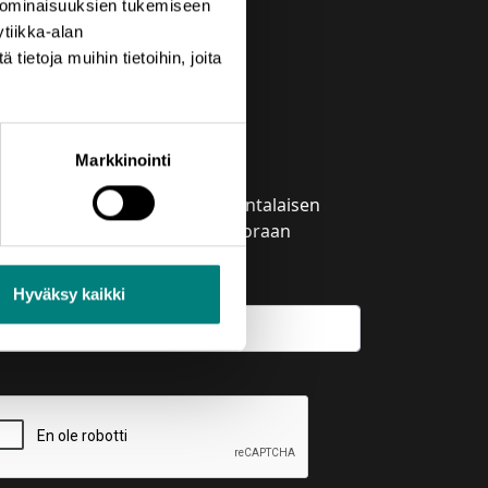
 ominaisuuksien tukemiseen
tiikka-alan
ietoja muihin tietoihin, joita
laa uutiskirje
Markkinointi
izztechin uutiskirje tuo satakuntalaisen
inkeinoelämän tapahtumat suoraan
hköpostiisi.
Hyväksy kaikki