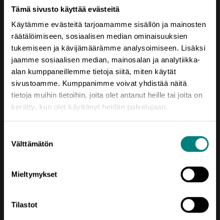
Tämä sivusto käyttää evästeitä
Saavutettavuusseloste
Käytämme evästeitä tarjoamamme sisällön ja mainosten
räätälöimiseen, sosiaalisen median ominaisuuksien
tukemiseen ja kävijämäärämme analysoimiseen. Lisäksi
jaamme sosiaalisen median, mainosalan ja analytiikka-
alan kumppaneillemme tietoja siitä, miten käytät
sivustoamme. Kumppanimme voivat yhdistää näitä
tietoja muihin tietoihin, joita olet antanut heille tai joita on
kerätty, kun olet käyttänyt heidän palvelujaan.
Oikotie
Suostumuksen
AJANKOHTAISTA
Välttämätön
valinta
KEHITTÄMISTEEMAT
Mieltymykset
SIJOITU SATAKUNTAAN
TIETOA MEISTÄ
Tilastot