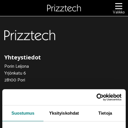
Siirry
sisältöön
Valikko
Yhteystiedot
Porin Leijona
Yrjönkatu 6
28100 Pori
Vaihde (02) 620 5300
prizztech@prizz.fi
Suostumus
Yksityiskohdat
Tietoja
etunimi.sukunimi@prizz.fi
Rekisteriseloste