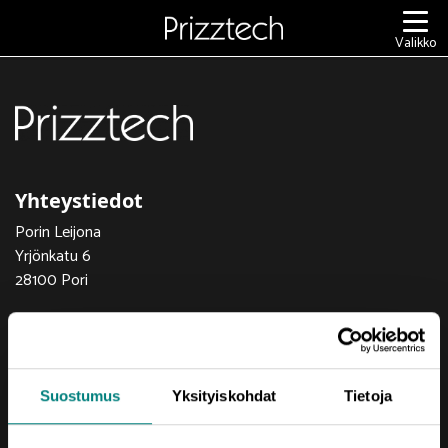
Siirry
sisältöön
Valikko
Yhteystiedot
Porin Leijona
Yrjönkatu 6
28100 Pori
Vaihde (02) 620 5300
prizztech@prizz.fi
Suostumus
Yksityiskohdat
Tietoja
etunimi.sukunimi@prizz.fi
Rekisteriseloste