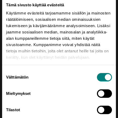
Tämä sivusto käyttää evästeitä
Saavutettavuusseloste
Käytämme evästeitä tarjoamamme sisällön ja mainosten
räätälöimiseen, sosiaalisen median ominaisuuksien
tukemiseen ja kävijämäärämme analysoimiseen. Lisäksi
jaamme sosiaalisen median, mainosalan ja analytiikka-
alan kumppaneillemme tietoja siitä, miten käytät
sivustoamme. Kumppanimme voivat yhdistää näitä
tietoja muihin tietoihin, joita olet antanut heille tai joita on
kerätty, kun olet käyttänyt heidän palvelujaan.
Oikotie
Suostumuksen
AJANKOHTAISTA
Välttämätön
valinta
KEHITTÄMISTEEMAT
Mieltymykset
SIJOITU SATAKUNTAAN
TIETOA MEISTÄ
Tilastot