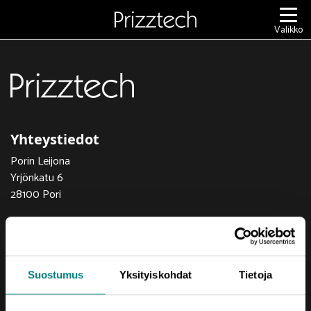
Siirry
sisältöön
Valikko
Yhteystiedot
Porin Leijona
Yrjönkatu 6
28100 Pori
Vaihde (02) 620 5300
prizztech@prizz.fi
Suostumus
Yksityiskohdat
Tietoja
etunimi.sukunimi@prizz.fi
Rekisteriseloste