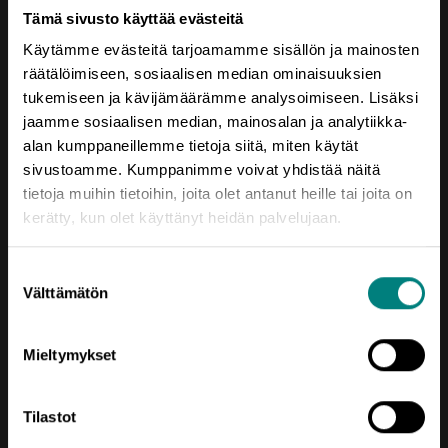
Tämä sivusto käyttää evästeitä
Saavutettavuusseloste
Käytämme evästeitä tarjoamamme sisällön ja mainosten
räätälöimiseen, sosiaalisen median ominaisuuksien
tukemiseen ja kävijämäärämme analysoimiseen. Lisäksi
jaamme sosiaalisen median, mainosalan ja analytiikka-
alan kumppaneillemme tietoja siitä, miten käytät
sivustoamme. Kumppanimme voivat yhdistää näitä
tietoja muihin tietoihin, joita olet antanut heille tai joita on
kerätty, kun olet käyttänyt heidän palvelujaan.
Oikotie
Suostumuksen
AJANKOHTAISTA
Välttämätön
valinta
KEHITTÄMISTEEMAT
Mieltymykset
SIJOITU SATAKUNTAAN
TIETOA MEISTÄ
Tilastot