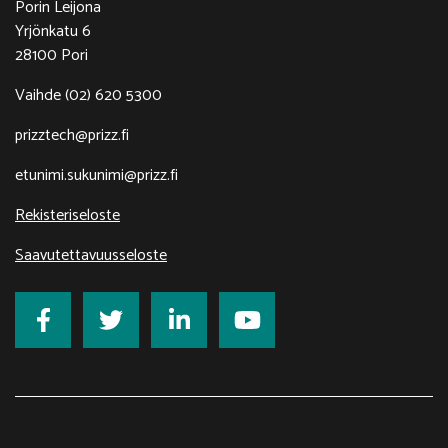
Porin Leijona
Yrjönkatu 6
28100 Pori
Vaihde (02) 620 5300
prizztech@prizz.fi
etunimi.sukunimi@prizz.fi
Rekisteriseloste
Saavutettavuusseloste