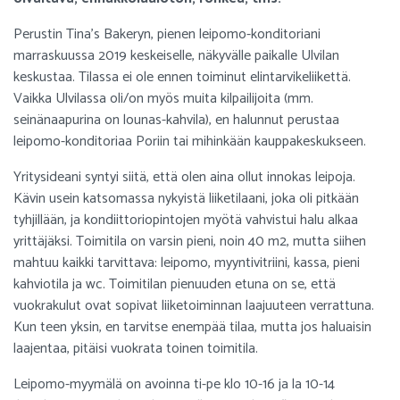
Perustin Tina's Bakeryn, pienen leipomo-konditoriani
marraskuussa 2019 keskeiselle, näkyvälle paikalle Ulvilan
keskustaa. Tilassa ei ole ennen toiminut elintarvikeliikettä.
Vaikka Ulvilassa oli/on myös muita kilpailijoita (mm.
seinänaapurina on lounas-kahvila), en halunnut perustaa
leipomo-konditoriaa Poriin tai mihinkään kauppakeskukseen.
Yritysideani syntyi siitä, että olen aina ollut innokas leipoja.
Kävin usein katsomassa nykyistä liiketilaani, joka oli pitkään
tyhjillään, ja kondiittoriopintojen myötä vahvistui halu alkaa
yrittäjäksi. Toimitila on varsin pieni, noin 40 m2, mutta siihen
mahtuu kaikki tarvittava: leipomo, myyntivitriini, kassa, pieni
kahviotila ja wc. Toimitilan pienuuden etuna on se, että
vuokrakulut ovat sopivat liiketoiminnan laajuuteen verrattuna.
Kun teen yksin, en tarvitse enempää tilaa, mutta jos haluaisin
laajentaa, pitäisi vuokrata toinen toimitila.
Leipomo-myymälä on avoinna ti-pe klo 10-16 ja la 10-14