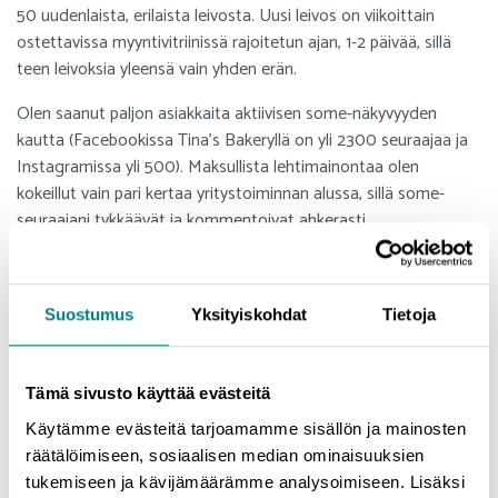
50 uudenlaista, erilaista leivosta. Uusi leivos on viikoittain
ostettavissa myyntivitriinissä rajoitetun ajan, 1-2 päivää, sillä
teen leivoksia yleensä vain yhden erän.
Olen saanut paljon asiakkaita aktiivisen some-näkyvyyden
kautta (Facebookissa Tina's Bakeryllä on yli 2300 seuraajaa ja
Instagramissa yli 500). Maksullista lehtimainontaa olen
kokeillut vain pari kertaa yritystoiminnan alussa, sillä some-
seuraajani tykkäävät ja kommentoivat ahkerasti
kuvapäivityksiäni, eikä minun ole tarvinnut mainostaa
saadakseni lisää asiakkaita.
Koronakestävyys: Miten korona on vaikuttanut yrityksen
Suostumus
Yksityiskohdat
Tietoja
toimintaan? Onko korona tuonut uusia toimintamalleja?
Miten muuttuneeseen toimintaympäristöön ja
markkinatilanteeseen on reagoitu/sopeuduttu?
Tämä sivusto käyttää evästeitä
Käytämme evästeitä tarjoamamme sisällön ja mainosten
Aloitin yritystoiminnan 4,5 kuukautta ennen koronapandemian
räätälöimiseen, sosiaalisen median ominaisuuksien
alkamista. Jo jouluksi minulla oli jo paljon tilauksia ja ehdin
tukemiseen ja kävijämäärämme analysoimiseen. Lisäksi
saada vakioasiakkaita ennen kuin koronatilanne iski päälle. Kun