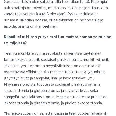
(kesälauantaisin olen suljettu, sillä teen tilaustöitä). Pidempiä
aukioloaikoja on toivottu, mutta koska teen paljon tilaustöitä,
kahviota ei voi pitää auki "koko ajan". Pysäköintitiloja on
runsaasti liiketilan edessä, eli asiakkaiden on helppo tulla ja
asioida. Sijainti on ihanteellinen.
Kilpailuetu: Miten yritys erottuu muista saman toimialan
toimijoista?
Teen itse kaikki leivonnaiset alusta alkaen itse: täytekakut,
fantasiakakut, piparit, suolaiset piirakat, pullat, munkit, wiinerit,
leivokset, ym. Leipomon myyntivitriinissä on aamusta asti
ostettavissa vähintään 6-7 makeaa tuotetta ja 4-5 suolaisia
(täytetyt leivät ja sämpylät, liha- ja kasvispiirakat, ym.).
Myynnissä olevista tuotteista suolaiset piirakat ovat aina
laktoosittomia ja gluteenittomia, ja täytetyt leivät sekä
sämpylät ovat laktoosittomia. Makeista tuotteista puolet on
laktoosittomia ja gluteenittomia, ja puolet laktoosittomia.
Yksi erikoisuuteni on se, että ideoin ja teen vuoden aikana yli