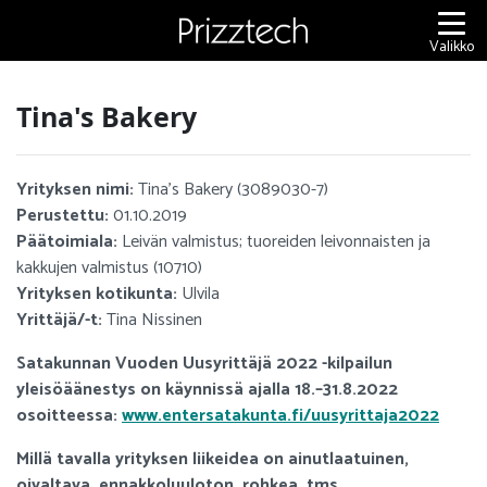
Siirry
sisältöön
Valikko
Tina's Bakery
Yrityksen nimi:
Tina's Bakery (3089030-7)
Perustettu:
01.10.2019
Päätoimiala:
Leivän valmistus; tuoreiden leivonnaisten ja
kakkujen valmistus (10710)
Yrityksen kotikunta:
Ulvila
Yrittäjä/-t:
Tina Nissinen
Satakunnan Vuoden Uusyrittäjä 2022 -kilpailun
yleisöäänestys on käynnissä ajalla 18.–31.8.2022
osoitteessa:
www.entersatakunta.fi/uusyrittaja2022
Millä tavalla yrityksen liikeidea on ainutlaatuinen,
oivaltava, ennakkoluuloton, rohkea, tms.