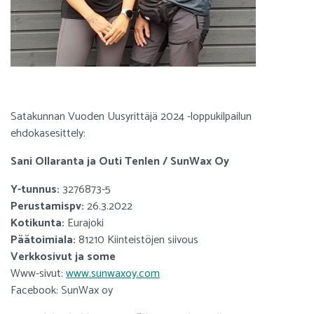
Satakunnan Vuoden Uusyrittäjä 2024 -loppukilpailun
ehdokasesittely:
Sani Ollaranta ja Outi Tenlen / SunWax Oy
Y-tunnus:
3276873-5
Perustamispv:
26.3.2022
Kotikunta:
Eurajoki
Päätoimiala:
81210 Kiinteistöjen siivous
Verkkosivut ja some
Www-sivut:
www.sunwaxoy.com
Facebook: SunWax oy