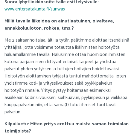
Suora lyhytlinkkiosoite tälle esittelysivulle:
www.entersatakunta.fi/sunwax
Millä tavalla liikeidea on ainutlaatuinen, oivaltava,
ennakkoluuloton, rohkea, tms.?
Me 2 sairaanhoitajaa, äiti ja tytär, päätimme aloittaa itsenäisinä
yrittäjinä, jotta voisimme toteuttaa ikäihmisten hoitotyötä
haluamallamme tavalla. Halusimme ottaa huomioon ihmisten
kotona pärjäämiseen liittyvät erilaiset tarpeet ja yhdistää
palvelut yhden yrityksen ja tuttujen hoitajien hoidettavaksi.
Hoitotyön aloittaminen tyhjästä tuntui mahdottomalta, joten
yhdistimme koti- ja yrityssiivoukset sekä pyykkipalvelun
hoitotyön rinnalle. Yritys pystyy hoitamaan esimerkiksi
asiakkaan kodinsiivouksen, suihkuavun, pyykinpesun ja vaikkapa
kauppapalvelun niin, että sama(t) tutut ihmiset tuottavat
palvelun.
Kilpailuetu: Miten yritys erottuu muista saman toimialan
toimijoista?