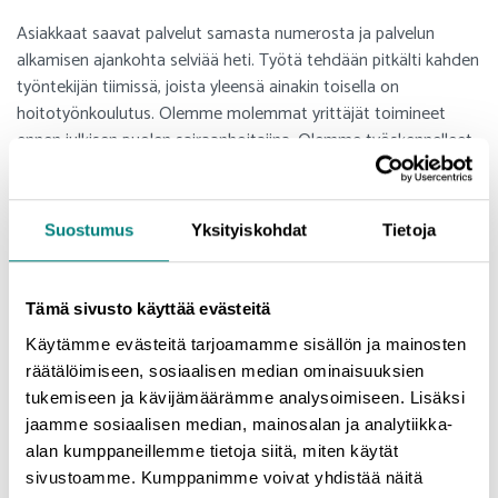
Asiakkaat saavat palvelut samasta numerosta ja palvelun
alkamisen ajankohta selviää heti. Työtä tehdään pitkälti kahden
työntekijän tiimissä, joista yleensä ainakin toisella on
hoitotyönkoulutus. Olemme molemmat yrittäjät toimineet
ennen julkisen puolen sairaanhoitajina. Olemme työskennelleet
lähinnä ikäihmisten hoitotyössä esimerkiksi laitoshoidossa ja
kotisairaanhoidossa. Olemme hyvin perillä siitä, miten kotihoito
alueellamme toimii. Pystymme nopeasti reagoimaan
Suostumus
Yksityiskohdat
Tietoja
avuntarpeisiin, ilman isompaa byrokratiaa tms. Olemme koko
ajan valppaana ja seuraamme hyvinvointialueemme tilannetta.
Palvelumme muuntautuu asiakkaiden tarpeiden mukaan.
Tämä sivusto käyttää evästeitä
Työntekijämme ovat tottuneet ikäihmisten kanssa
Käytämme evästeitä tarjoamamme sisällön ja mainosten
työskentelyyn ja näin asiakkaamme saavat hyvää, tasa-arvoista
räätälöimiseen, sosiaalisen median ominaisuuksien
ja kunnioittavaa palvelua yritykseltämme. Yritys on tähän asti
tukemiseen ja kävijämäärämme analysoimiseen. Lisäksi
kasvanut kovaa vauhtia lähes ilman varsinaista mainontaa,
jaamme sosiaalisen median, mainosalan ja analytiikka-
joten puskaradio on toiminut ja palautteen on täytynyt olla
alan kumppaneillemme tietoja siitä, miten käytät
senkin perusteella hyvää. Eurajoen kokoisessa kunnassa on
sivustoamme. Kumppanimme voivat yhdistää näitä
isona etuna se, että yhtä työntekijää lukuun ottamatta kaikki