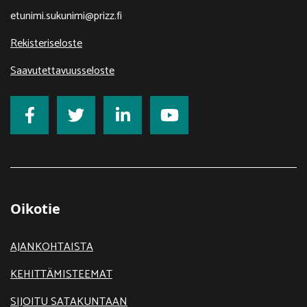
etunimi.sukunimi@prizz.fi
Rekisteriseloste
Saavutettavuusseloste
Oikotie
AJANKOHTAISTA
KEHITTÄMISTEEMAT
SIJOITU SATAKUNTAAN