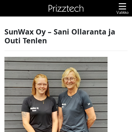
Siirry
sisältöön
Valikko
SunWax Oy – Sani Ollaranta ja
Outi Tenlen