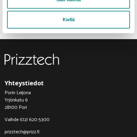
Yleisöäänestys järjestetään ajalla 10.–25.8.2024
www.entersatakunta.fi/uusyrittaja2024
(äänestyslomake
aukeaa 10.8.2024)
Kiellä
Yhteystiedot
Porin Leijona
Yrjönkatu 6
28100 Pori
Vaihde (02) 620 5300
prizztech@prizz.fi