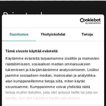
Yhteystiedot
Suostumus
Yksityiskohdat
Tietoja
Porin Leijona
Yrjönkatu 6
Tämä sivusto käyttää evästeitä
28100 Pori
Käytämme evästeitä tarjoamamme sisällön ja mainosten
Vaihde (02) 620 5300
räätälöimiseen, sosiaalisen median ominaisuuksien
tukemiseen ja kävijämäärämme analysoimiseen. Lisäksi
prizztech@prizz.fi
jaamme sosiaalisen median, mainosalan ja analytiikka-
etunimi.sukunimi@prizz.fi
alan kumppaneillemme tietoja siitä, miten käytät
sivustoamme. Kumppanimme voivat yhdistää näitä
Rekisteriseloste
tietoja muihin tietoihin, joita olet antanut heille tai joita on
kerätty, kun olet käyttänyt heidän palvelujaan.
Saavutettavuusseloste