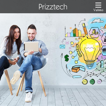
Siirry
sisältöön
Valikko