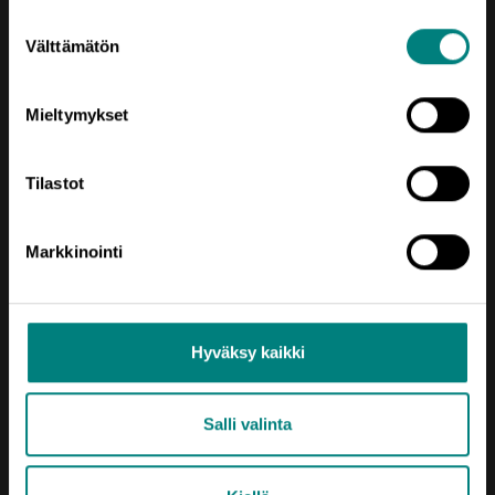
Suostumuksen
Välttämätön
valinta
Mieltymykset
Tilastot
Oikotie
Markkinointi
AJANKOHTAISTA
KEHITTÄMISTEEMAT
SIJOITU SATAKUNTAAN
Hyväksy kaikki
TIETOA MEISTÄ
Salli valinta
USEIN KYSYTTYÄ
YRITYKSEN PERUSTAMINEN