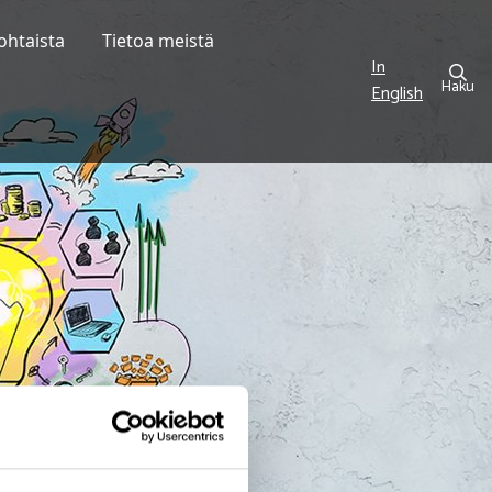
ohtaista
Tietoa meistä
In
Haku
English