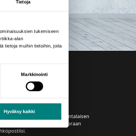
Tietoja
 ominaisuuksien tukemiseen
tiikka-alan
ietoja muihin tietoihin, joita
Markkinointi
laa uutiskirje
Hyväksy kaikki
izztechin uutiskirje tuo satakuntalaisen
inkeinoelämän tapahtumat suoraan
hköpostiisi.