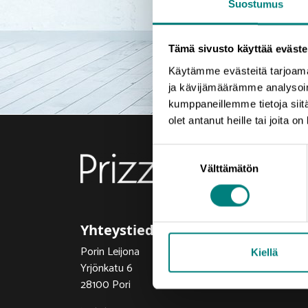
Suostumus
Tämä sivusto käyttää eväste
Käytämme evästeitä tarjoama
ja kävijämäärämme analysoim
kumppaneillemme tietoja siitä
olet antanut heille tai joita o
Suostumuksen
Välttämätön
valinta
Yhteystiedot
Porin Leijona
Kiellä
Yrjönkatu 6
28100 Pori