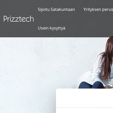
Siirry
sisältöön
Sijoitu Satakuntaan
Yrityksen peru
Usein kysyttyä