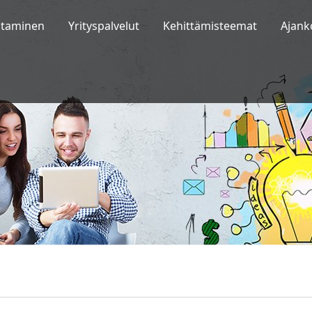
staminen
Yrityspalvelut
Kehittämisteemat
Ajank