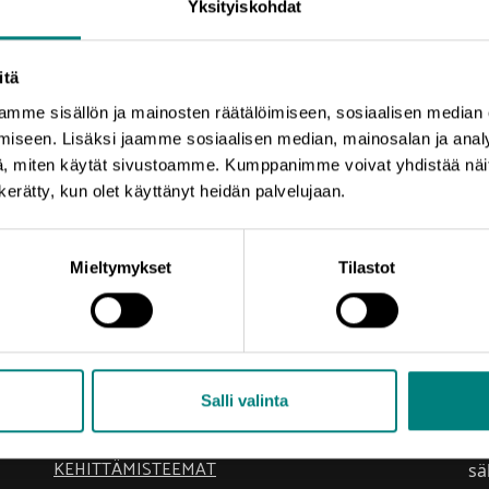
Yksityiskohdat
itä
mme sisällön ja mainosten räätälöimiseen, sosiaalisen median
iseen. Lisäksi jaamme sosiaalisen median, mainosalan ja analy
, miten käytät sivustoamme. Kumppanimme voivat yhdistää näitä t
n kerätty, kun olet käyttänyt heidän palvelujaan.
Mieltymykset
Tilastot
Oikotie
Ti
Salli valinta
Pr
AJANKOHTAISTA
el
KEHITTÄMISTEEMAT
sä