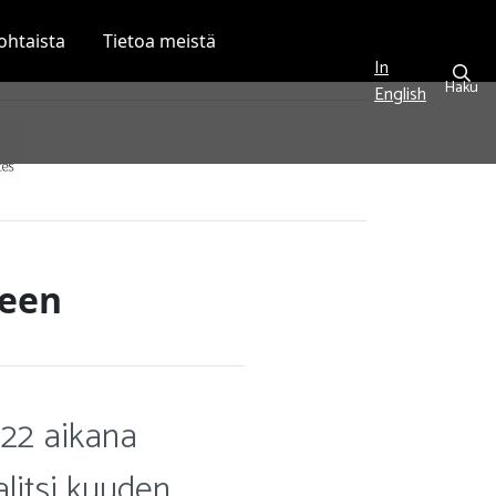
ohtaista
Tietoa meistä
In
Haku
English
seen
022 aikana
litsi kuuden