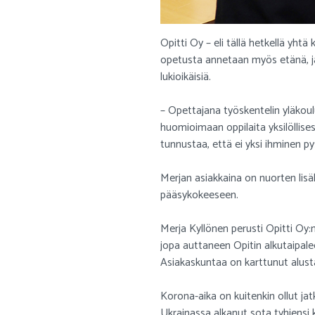
Opitti Oy – eli tällä hetkellä yhtä 
opetusta annetaan myös etänä, ja
lukioikäisiä.
– Opettajana työskentelin yläkoulu
huomioimaan oppilaita yksilöllises
tunnustaa, että ei yksi ihminen py
Merjan asiakkaina on nuorten lisäk
pääsykokeeseen.
Merja Kyllönen perusti Opitti Oy:
jopa auttaneen Opitin alkutaipalee
Asiakaskuntaa on karttunut alust
Korona-aika on kuitenkin ollut j
Ukrainassa alkanut sota tyhjensi k