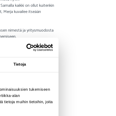
Samalla kaikki on ollut kuitenkin
t, Merja kuvailee itseään
ityksen nimestä ja yritysmuodosta
jenemiseen.
palvelulla on kartoitettu Opitin
tämistä. Jatkuvan oppimisen
attu, mutta vielä pitää tunnistaa
Tietoja
t jalansijaa markkinoilla ja
 ominaisuuksien tukemiseen
tiikka-alan
nä esiin sen, että toivoo Opitin
ietoja muihin tietoihin, joita
i elannon yrittäjälle itselleenkin.
ulevaisuudessa enemmän aikaa,