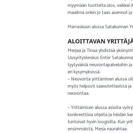
myymään tuotteita ulos, vaikkei itse
maailma onkin jo taas auennut ja t
Marraskuun alussa Satakunnan Yri
ALOITTAVAN YRITTÄJ
Merjaa ja Tinaa yhdistää yksinyri
Uusyrityskeskus Enter Satakunna
tyytyväisiä neuvontapalveluihin ja
eri kysymyksissä.
– Neuvonta yrittämisen alussa oli t
myös helposti saavutettavissa ja as
neuvontaa.
– Yrittämisen alussa asioita vyöry
konkreettisia ohjeita ja heidän kan
tuntuivat hyvin loogisilta. Kun yri
ensimmäistä, Merja naurahtaa.