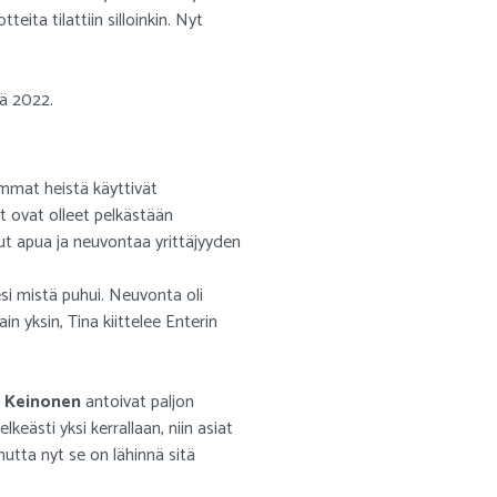
teita tilattiin silloinkin. Nyt
nä 2022.
emmat heistä käyttivät
 ovat olleet pelkästään
nut apua ja neuvontaa yrittäjyyden
iesi mistä puhui. Neuvonta oli
in yksin, Tina kiittelee Enterin
i Keinonen
antoivat paljon
keästi yksi kerrallaan, niin asiat
 mutta nyt se on lähinnä sitä