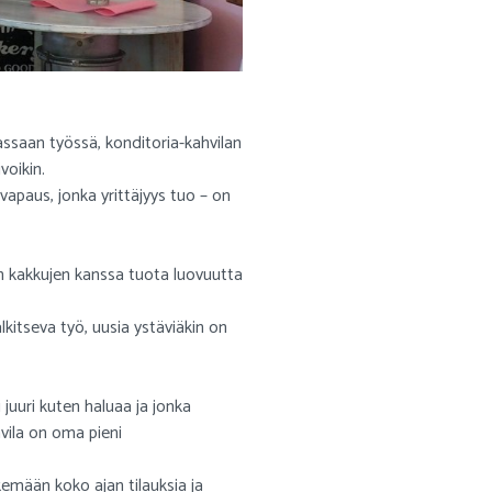
saan työssä, konditoria-kahvilan
voikin.
 vapaus, jonka yrittäjyys tuo – on
ten kakkujen kanssa tuota luovuutta
lkitseva työ, uusia ystäviäkin on
 juuri kuten haluaa ja jonka
vila on oma pieni
ekemään koko ajan tilauksia ja