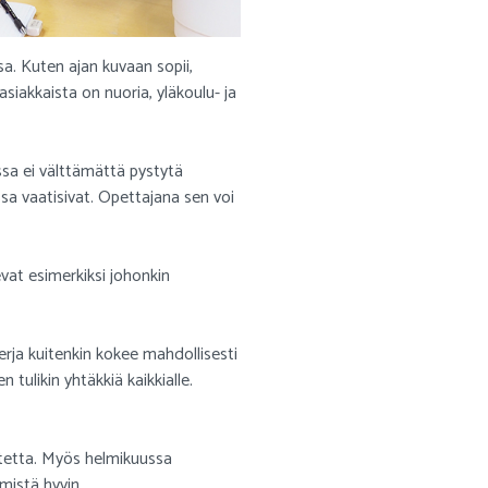
a. Kuten ajan kuvaan sopii,
iakkaista on nuoria, yläkoulu- ja
ussa ei välttämättä pystytä
assa vaatisivat. Opettajana sen voi
evat esimerkiksi johonkin
erja kuitenkin kokee mahdollisesti
tulikin yhtäkkiä kaikkialle.
tetta. Myös helmikuussa
mistä hyvin.