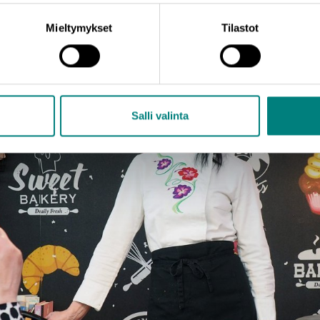
opetustyötä, sitä unelma-ammattiaan.
Mieltymykset
Tilastot
RITTÄJÄNSÄ NÄKÖINEN
Salli valinta