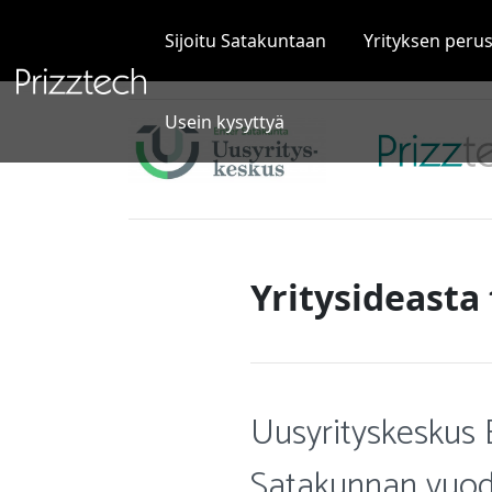
Siirry
sisältöön
Sijoitu Satakuntaan
Yrityksen peru
Usein kysyttyä
Yritysideasta
Uusyrityskeskus 
Satakunnan vuoden