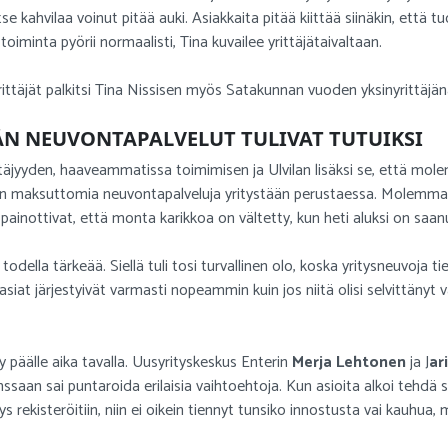
 kahvilaa voinut pitää auki. Asiakkaita pitää kiittää siinäkin, että tuot
oiminta pyörii normaalisti, Tina kuvailee yrittäjätaivaltaan.
ttäjät palkitsi Tina Nissisen myös Satakunnan vuoden yksinyrittäjä
ÄN NEUVONTAPALVELUT TULIVAT TUTUIKSI
ttäjyyden, haaveammatissa toimimisen ja Ulvilan lisäksi se, että mol
n maksuttomia neuvontapalveluja yritystään perustaessa. Molemmat
 painottivat, että monta karikkoa on vältetty, kun heti aluksi on saa
odella tärkeää. Siellä tuli tosi turvallinen olo, koska yritysneuvoja t
iat järjestyivät varmasti nopeammin kuin jos niitä olisi selvittänyt va
y päälle aika tavalla. Uusyrityskeskus Enterin
Merja Lehtonen
ja J
ar
ssaan sai puntaroida erilaisia vaihtoehtoja. Kun asioita alkoi tehdä sel
tys rekisteröitiin, niin ei oikein tiennyt tunsiko innostusta vai kauhua,