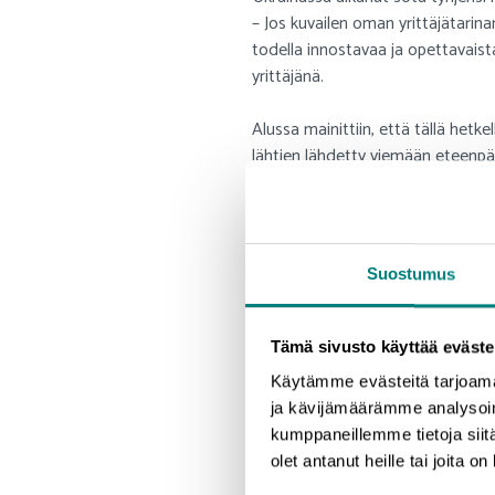
– Jos kuvailen oman yrittäjätarina
todella innostavaa ja opettavaista
yrittäjänä.
Alussa mainittiin, että tällä hetk
lähtien lähdetty viemään eteenpäi
Merja on etsinyt tapoja ja keinoja
verkkoliiketoiminnan vakiinnuttam
nimeen vannova Merja mainitseekin,
Suostumus
ne Opitille sopivimmat suunnat ja
– Ala on nouseva ja kilpailukin var
Tämä sivusto käyttää eväste
mahdollisuuksia toiminnan kasvat
Käytämme evästeitä tarjoama
ja kävijämäärämme analysoim
Kysyttäessä, missä Merja näkee Op
kumppaneillemme tietoja siitä
olevan valtakunnallisesti näkyvä op
olet antanut heille tai joita o
Yhdestä asiasta hän haluaa pitää k