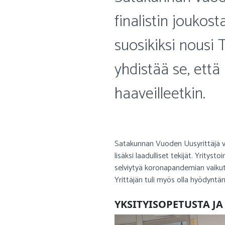
finalistin joukost
suosikiksi nousi 
yhdistää se, että
haaveilleetkin.
Satakunnan Vuoden Uusyrittäjä val
lisäksi laadulliset tekijät. Yrityst
selviytyä koronapandemian vaikutu
Yrittäjän tuli myös olla hyödyntä
YKSITYISOPETUSTA J