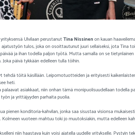
yrityksensä Ulvilaan perustanut
Tina Nissinen
on kauan haaveilemas
 ajatustyön tulos, joka on osoittautunut juuri sellaiseksi, jota Tina toi
ä päivää ja ihan todella paljon työtä. Mutta samalla on se tietynlainen
Joka päivä tykkään edelleen tulla töihin.
yt tehdä töitä käsillään. Leipomotuotteiden ja erityisesti kaikenlais
kee heti.
ja palaavat asiakkaat, niin onhan tämä monipuolisuudellaan todella pa
työn ja yrittäjyyden parhaita puolia.
alua pienen konditoria-kahvilan, jonka saa sisustaa visionsa mukaisesti
se. Kolmeen vuoteen mahtuu toki jo muutoksiakin, mutta edelleen kah
kselleni niin haastava kuin voisi ajatella uudelle yritykselle. Pystyin t