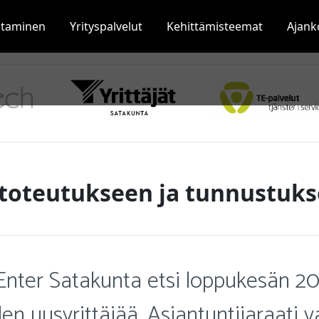
staminen
Yrityspalvelut
Kehittämisteemat
Ajank
 toteutukseen ja tunnustuk
Enter Satakunta etsi loppukesän 2
 uusyrittäjää. Asiantuntijaraati va