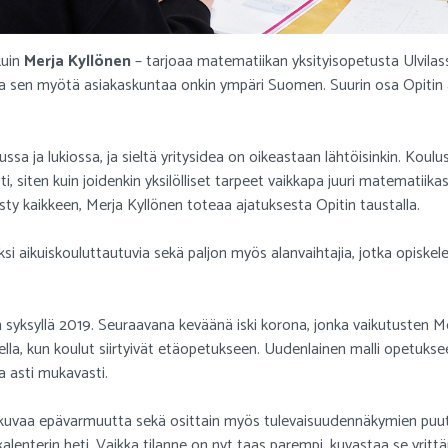
kuin
Merja Kyllönen
– tarjoaa matematiikan yksityisopetusta Ulvilass
 sen myötä asiakaskuntaa onkin ympäri Suomen. Suurin osa Opitin as
ssa ja lukiossa, ja sieltä yritysidea on oikeastaan lähtöisinkin. Koul
ti, siten kuin joidenkin yksilölliset tarpeet vaikkapa juuri matematiik
sty kaikkeen, Merja Kyllönen toteaa ajatuksesta Opitin taustalla.
si aikuiskouluttautuvia sekä paljon myös alanvaihtajia, jotka opiskel
n syksyllä 2019. Seuraavana keväänä iski korona, jonka vaikutusten M
lla, kun koulut siirtyivät etäopetukseen. Uudenlainen malli opetukseen 
a asti mukavasti.
atkuvaa epävarmuutta sekä osittain myös tulevaisuudennäkymien puu
alenterin heti. Vaikka tilanne on nyt taas parempi, kuvastaa se yrittä