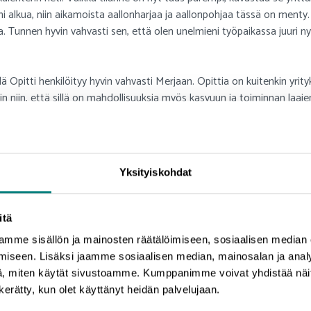
ni alkua, niin aikamoista aallonharjaa ja aallonpohjaa tässä on menty. 
. Tunnen hyvin vahvasti sen, että olen unelmieni työpaikassa juuri ny
ellä Opitti henkilöityy hyvin vahvasti Merjaan. Opittia on kuitenkin yr
n niin, että sillä on mahdollisuuksia myös kasvuun ja toiminnan laa
 toiminnan kehittämiseen. Ely-keskuksen kehittämispalvelujen analyysi
ista ja esimerkiksi erilaisten verkkokurssien ja -valmennuksien kehit
 että kasvuhalua hänellä kyllä on ja erilaisia väyliä on tutkittu ja av
Yksityiskohdat
 tavat.
masti lisääntymässä, mutta uskon kuitenkin, että Opitilla on jo löytyny
itä
tamiseen on, Merja raottaa alan kuulumisia.
mme sisällön ja mainosten räätälöimiseen, sosiaalisen median
iseen. Lisäksi jaamme sosiaalisen median, mainosalan ja analy
itti Oy:n ja itsensä viiden vuoden päästä, hän nostaakin ensimmäise
, miten käytät sivustoamme. Kumppanimme voivat yhdistää näitä t
etusalan toimija. Liikevaihto olisi kasvanut sopivasti ja toisi mukavast
n kerätty, kun olet käyttänyt heidän palvelujaan.
iinni. Vaikka Opitti laajenisi ja itse yrityksen pyörittäminen veisi t