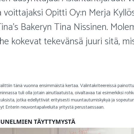
a voittajaksi Opitti Oy:n Merja Kyllö
Tina’s Bakeryn Tina Nissinen. Molem
 he kokevat tekevänsä juuri sitä, mi
ittiin tänä vuonna ensimmäistä kertaa. Valintakriteereissä painottu
oiminnassa tuli olla jotain ainutlaatuista, oivaltavaa tai esimerkiksi rohk
ksista, jotka edellyttivät erityisesti muuntautumiskykyä ja sopeutu
nyt Enterin neuvontapalveluita yritystä perustaessaan.
A UNELMIEN TÄYTTYMYSTÄ