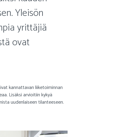
sen. Yleisön
pia yrittäjiä
stä ovat
ivat kannattavan liiketoiminnan
eaa. Lisäksi arvioitiin kykyä
mista uudenlaiseen tilanteeseen.