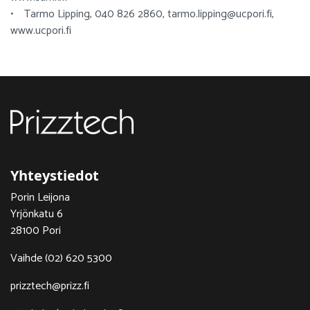
• Tarmo Lipping, 040 826 2860, tarmo.lipping@ucpori.fi,
www.ucpori.fi
Yhteystiedot
Porin Leijona
Yrjönkatu 6
28100 Pori
Vaihde (02) 620 5300
prizztech@prizz.fi