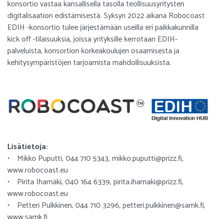
konsortio vastaa kansallisella tasolla teollisuusyritysten
digitalisaation edistämisestä. Syksyn 2022 aikana Robocoast
EDIH -konsortio tulee järjestämään useilla eri paikkakunnilla
kick off -tilaisuuksia, joissa yrityksille kerrotaan EDIH-
palveluista, konsortion korkeakoulujen osaamisesta ja
kehitysympäristöjen tarjoamista mahdollisuuksista.
Lisätietoja:
• Mikko Puputti, 044 710 5343, mikko.puputti@prizz.fi,
www.robocoast.eu
• Pirita Ihamäki, 040 164 6339, pirita.ihamaki@prizz.fi,
www.robocoast.eu
• Petteri Pulkkinen, 044 710 3296, petteri.pulkkinen@samk.fi,
www.samk.fi