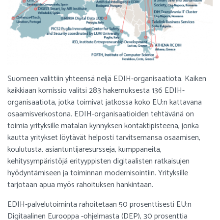
Suomeen valittiin yhteensä neljä EDIH-organisaatiota. Kaiken
kaikkiaan komissio valitsi 283 hakemuksesta 136 EDIH-
organisaatiota, jotka toimivat jatkossa koko EU:n kattavana
osaamisverkostona. EDIH-organisaatioiden tehtävänä on
toimia yrityksille matalan kynnyksen kontaktipisteenä, jonka
kautta yritykset löytävät helposti tarvitsemansa osaamisen,
koulutusta, asiantuntijaresursseja, kumppaneita,
kehitysympäristöjä erityyppisten digitaalisten ratkaisujen
hyödyntämiseen ja toiminnan modernisointiin. Yrityksille
tarjotaan apua myös rahoituksen hankintaan.
EDIH-palvelutoiminta rahoitetaan 50 prosenttisesti EU:n
Digitaalinen Eurooppa -ohjelmasta (DEP), 30 prosenttia