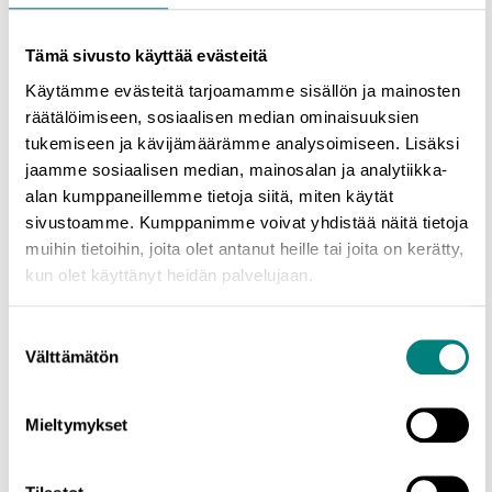
maakunnasta. Lisäksi Robocoast EDIH -konsortio on
verkottunut vahvasti niin muiden EDIH-organisaatioiden kuin
Tämä sivusto käyttää evästeitä
myös palvelutoiminnan kannalta keskeisten kansallisten
Käytämme evästeitä tarjoamamme sisällön ja mainosten
toimijoiden kanssa; CSC, EEN, DIMECC, EIT Digital, Tieke ja
räätälöimiseen, sosiaalisen median ominaisuuksien
Crazy Town. Teknologianäkökulmasta Robocoast EDIH -
tukemiseen ja kävijämäärämme analysoimiseen. Lisäksi
konsortion vahvuuksia ovat kyberturvallisuus-, tekoäly- sekä
jaamme sosiaalisen median, mainosalan ja analytiikka-
automaatio- ja robotiikkaosaaminen. Robocoast EDIH -
alan kumppaneillemme tietoja siitä, miten käytät
konsortion koordinoinnista vastaa Prizztech Oy.
sivustoamme. Kumppanimme voivat yhdistää näitä tietoja
Satakunnan ammattikorkeakoulu ja Porin yliopistokeskus ovat
muihin tietoihin, joita olet antanut heille tai joita on kerätty,
mukana Robocoast EDIH -konsortiossa. Satakunnan
kun olet käyttänyt heidän palvelujaan.
korkeakoulujen ehdottomana vahvuutena konsortiossa ovat
robotiikka- ja data-analytiikkaosaaminen sekä RoboAI
Suostumuksen
tutkimus- ja tuotekehityskeskus, jonka resursseja Robocoast
Välttämätön
valinta
EDIH -konsortio välittää niin suomalaisille kuin eurooppalaisille
teollisuusyrityksille.
Mieltymykset
”Robocoast-konsortion toimijat täydentävät toinen toisensa
osaamista ja pystyvät yhdessä tarjoamaan yrityksille
monipuolisesti niiden tarvitsemia palveluita. Samalla kehitetään