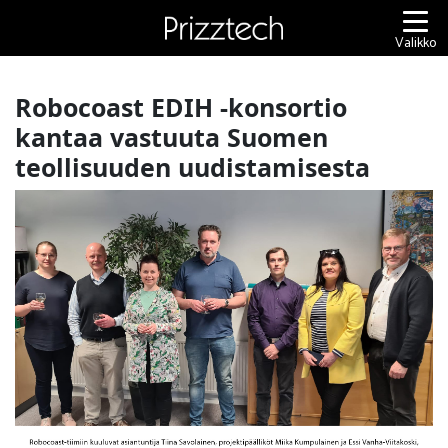
Siirry
sisältöön
Valikko
Robocoast EDIH -konsortio
kantaa vastuuta Suomen
teollisuuden uudistamisesta