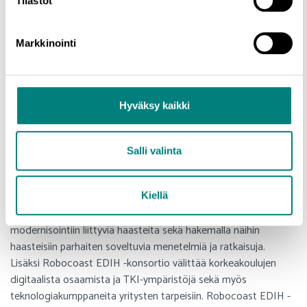
Tilastot
myös hubin jäsenten omaa toimintaa. Toimivan verkoston
rakentuminen on siis kaikkien osapuolten etu”, toteaa
kansanedustaja Eeva Kalli.
Markkinointi
TEM:n TKI-tiekartassa kuvattujen strategisten
kehittämiskohteiden toimenpiteet, kuten yliopisto- ja
yliopistokeskuskaupunkien kanssa solmitut
Hyväksy kaikki
ekosysteemisopimukset, tukevat hyvin EDIH-organisaatioiden
toiminnalle asetettuja tavoitteita. EDIH-organisaatiot ovat
Salli valinta
myös keskeinen työkalu TEM:n Tekoäly 4.0 -ohjelman
käytännöntason toteutuksessa.
Robocoast EDIH -konsortio toteuttaa EDIH-palveluaan
Kiellä
toimimalla lähellä yrityksiä ja tunnistamalla yritysten
modernisointiin liittyviä haasteita sekä hakemalla näihin
haasteisiin parhaiten soveltuvia menetelmiä ja ratkaisuja.
Lisäksi Robocoast EDIH -konsortio välittää korkeakoulujen
digitaalista osaamista ja TKI-ympäristöjä sekä myös
teknologiakumppaneita yritysten tarpeisiin. Robocoast EDIH -