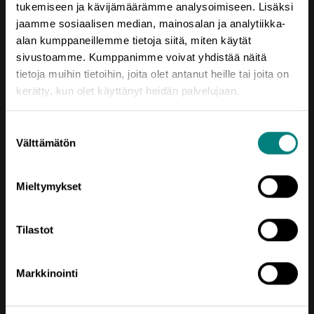
tukemiseen ja kävijämäärämme analysoimiseen. Lisäksi
Yhteystiedot
jaamme sosiaalisen median, mainosalan ja analytiikka-
Porin Leijona
alan kumppaneillemme tietoja siitä, miten käytät
Yrjönkatu 6
sivustoamme. Kumppanimme voivat yhdistää näitä
28100 Pori
tietoja muihin tietoihin, joita olet antanut heille tai joita on
kerätty, kun olet käyttänyt heidän palvelujaan.
Vaihde (02) 620 5300
prizztech@prizz.fi
Suostumuksen
Välttämätön
valinta
etunimi.sukunimi@prizz.fi
Rekisteriseloste
Mieltymykset
Saavutettavuusseloste
Tilastot
Markkinointi