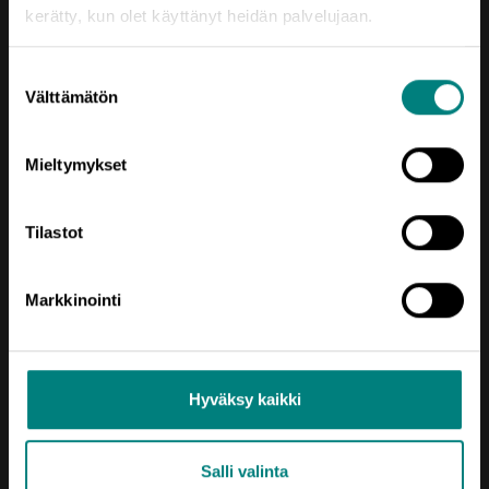
kerätty, kun olet käyttänyt heidän palvelujaan.
Rekisteriseloste
Saavutettavuusseloste
Suostumuksen
Välttämätön
valinta
Mieltymykset
Tilastot
Oikotie
Markkinointi
AJANKOHTAISTA
KEHITTÄMISTEEMAT
Hyväksy kaikki
SIJOITU SATAKUNTAAN
Salli valinta