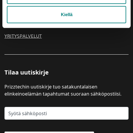
TIETOA MEISTÄ
USEIN KYSYTTYÄ
Kiellä
YRITYKSEN PERUSTAMINEN
YRITYSPALVELUT
Tilaa uutiskirje
Prizztechin uutiskirje tuo satakuntalaisen
elinkeinoelämän tapahtumat suoraan sähköpostiisi.