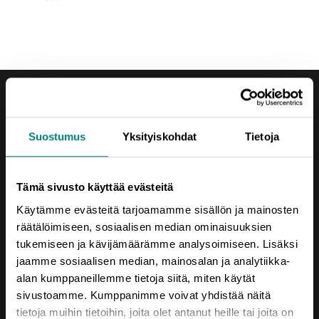
Suostumus
Yksityiskohdat
Tietoja
Yhteystiedot
Tämä sivusto käyttää evästeitä
Porin Leijona
Yrjönkatu 6
Käytämme evästeitä tarjoamamme sisällön ja mainosten
28100 Pori
räätälöimiseen, sosiaalisen median ominaisuuksien
tukemiseen ja kävijämäärämme analysoimiseen. Lisäksi
Vaihde (02) 620 5300
jaamme sosiaalisen median, mainosalan ja analytiikka-
alan kumppaneillemme tietoja siitä, miten käytät
prizztech@prizz.fi
sivustoamme. Kumppanimme voivat yhdistää näitä
etunimi.sukunimi@prizz.fi
tietoja muihin tietoihin, joita olet antanut heille tai joita on