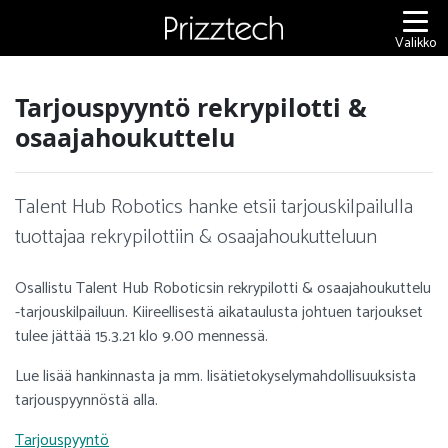
Siirry
sisältöön
Valikko
Tarjouspyyntö rekrypilotti &
osaajahoukuttelu
Talent Hub Robotics hanke etsii tarjouskilpailulla
tuottajaa rekrypilottiin & osaajahoukutteluun
Osallistu Talent Hub Roboticsin rekrypilotti & osaajahoukuttelu
-tarjouskilpailuun. Kiireellisestä aikataulusta johtuen tarjoukset
tulee jättää 15.3.21 klo 9.00 mennessä.
Lue lisää hankinnasta ja mm. lisätietokyselymahdollisuuksista
tarjouspyynnöstä alla.
Tarjouspyyntö