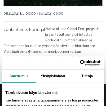
08.11.2021 klo 00:00 - 11.11.2021 00:00
Cantanhede, Portugal
Matka oli osa Global Eco -projektia
ja sen tavoitteena oli tutustua
Portugalin Coimbran alueen ja
Cantanheden kaupungin ympäristön kierto- ja biotalouteen.
Vierailuohjelma (liitteenä) oli monipuolinen kattaus
yritysvierailuja ja alueeseen tutustumista. Tukikohtana toimi
Cantanheden kaupunki, josta suunnattiin noin 50 km säteellä
eri kohteisiin.
Suostumus
Yksityiskohdat
Tietoja
Tämä sivusto käyttää evästeitä
Käytämme evästeitä tarjoamamme sisällön ja mainosten
räätälöimiseen, sosiaalisen median ominaisuuksien