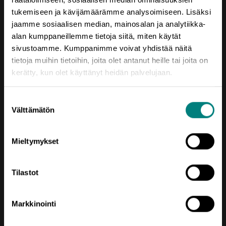
tukemiseen ja kävijämäärämme analysoimiseen. Lisäksi
Yhteystiedot
jaamme sosiaalisen median, mainosalan ja analytiikka-
alan kumppaneillemme tietoja siitä, miten käytät
Porin Leijona
sivustoamme. Kumppanimme voivat yhdistää näitä
Yrjönkatu 6
tietoja muihin tietoihin, joita olet antanut heille tai joita on
28100 Pori
kerätty, kun olet käyttänyt heidän palvelujaan.
Vaihde (02) 620 5300
Suostumuksen
prizztech@prizz.fi
Välttämätön
valinta
etunimi.sukunimi@prizz.fi
Mieltymykset
Rekisteriseloste
Saavutettavuusseloste
Tilastot
Markkinointi