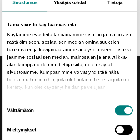
Suostumus
Yksityiskohdat
Tietoja
varautua tarjoilujen suhteen.
Tervetuloa mukaan!
Tämä sivusto käyttää evästeitä
Jaa uutinen
Käytämme evästeitä tarjoamamme sisällön ja mainosten
räätälöimiseen, sosiaalisen median ominaisuuksien
tukemiseen ja kävijämäärämme analysoimiseen. Lisäksi
jaamme sosiaalisen median, mainosalan ja analytiikka-
alan kumppaneillemme tietoja siitä, miten käytät
sivustoamme. Kumppanimme voivat yhdistää näitä
tietoja muihin tietoihin, joita olet antanut heille tai joita on
kerätty, kun olet käyttänyt heidän palvelujaan.
Yhteystiedot
Suostumuksen
Porin Leijona
Välttämätön
valinta
Yrjönkatu 6
28100 Pori
Mieltymykset
Vaihde (02) 620 5300