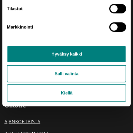
prizztech@prizz.fi
Tilastot
etunimi.sukunimi@prizz.fi
Markkinointi
Rekisteriseloste
Saavutettavuusseloste
Hyväksy kaikki
Salli valinta
Kiellä
Oikotie
AJANKOHTAISTA