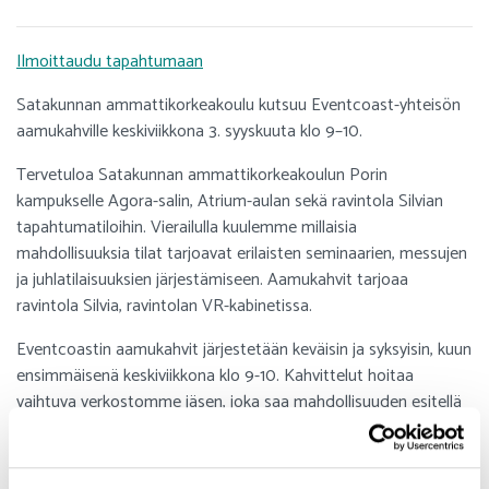
Ilmoittaudu tapahtumaan
Satakunnan ammattikorkeakoulu kutsuu Eventcoast-yhteisön
aamukahville keskiviikkona 3. syyskuuta klo 9–10.
Tervetuloa Satakunnan ammattikorkeakoulun Porin
kampukselle Agora-salin, Atrium-aulan sekä ravintola Silvian
tapahtumatiloihin. Vierailulla kuulemme millaisia
mahdollisuuksia tilat tarjoavat erilaisten seminaarien, messujen
ja juhlatilaisuuksien järjestämiseen. Aamukahvit tarjoaa
ravintola Silvia, ravintolan VR-kabinetissa.
Eventcoastin aamukahvit järjestetään keväisin ja syksyisin, kuun
ensimmäisenä keskiviikkona klo 9-10. Kahvittelut hoitaa
vaihtuva verkostomme jäsen, joka saa mahdollisuuden esitellä
omaa toimintaansa tai toimitilojaan. Tilaisuudet ovat rentoja ja
vapaamuotoisia. Pyydämme kuitenkin ilmoittautumaan sekä
esteen sattuessa perumaan ilmoittautumisen, jotta osaamme