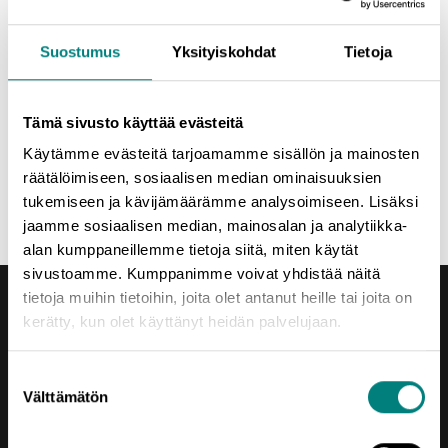
vapaamuotoisia. Pyydämme kuitenkin ilmoittautumaan, ja
esteen sattuessa myös perumaan ilmoittautumisen, jotta
Suostumus
Yksityiskohdat
Tietoja
osaamme varautua oikealla määrällä tarjoiluja.
Tämä sivusto käyttää evästeitä
Tervetuloa mukaan!
Käytämme evästeitä tarjoamamme sisällön ja mainosten
räätälöimiseen, sosiaalisen median ominaisuuksien
Jaa uutinen
tukemiseen ja kävijämäärämme analysoimiseen. Lisäksi
jaamme sosiaalisen median, mainosalan ja analytiikka-
alan kumppaneillemme tietoja siitä, miten käytät
sivustoamme. Kumppanimme voivat yhdistää näitä
tietoja muihin tietoihin, joita olet antanut heille tai joita on
kerätty, kun olet käyttänyt heidän palvelujaan.
Suostumuksen
Välttämätön
valinta
Yhteystiedot
Porin Leijona