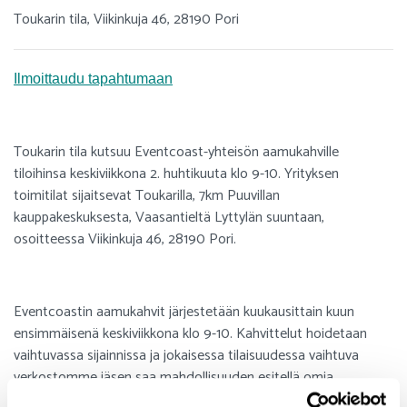
Toukarin tila, Viikinkuja 46, 28190 Pori
Ilmoittaudu tapahtumaan
Toukarin tila kutsuu Eventcoast-yhteisön aamukahville
tiloihinsa keskiviikkona 2. huhtikuuta klo 9-10. Yrityksen
toimitilat sijaitsevat Toukarilla, 7km Puuvillan
kauppakeskuksesta, Vaasantieltä Lyttylän suuntaan,
osoitteessa Viikinkuja 46, 28190 Pori.
Eventcoastin aamukahvit järjestetään kuukausittain kuun
ensimmäisenä keskiviikkona klo 9-10. Kahvittelut hoidetaan
vaihtuvassa sijainnissa ja jokaisessa tilaisuudessa vaihtuva
verkostomme jäsen saa mahdollisuuden esitellä omia
toimitilojaan tai toimintaansa. Tilaisuudet ovat rentoja ja