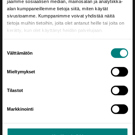
jaamme sosiaalisen median, mainosalan ja analytiikka-
Yrjönkatu 6
alan kumppaneillemme tietoja siitä, miten käytät
28100 Pori
sivustoamme. Kumppanimme voivat yhdistää näitä
tietoja muihin tietoihin, joita olet antanut heille tai joita on
Vaihde (02) 620 5300
kerätty, kun olet käyttänyt heidän palvelujaan.
prizztech@prizz.fi
Suostumuksen
etunimi.sukunimi@prizz.fi
Välttämätön
valinta
Rekisteriseloste
Mieltymykset
Saavutettavuusseloste
Tilastot
Markkinointi
Oikotie