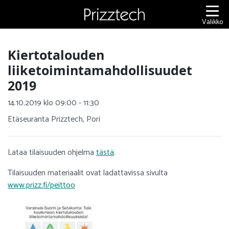
Siirry
sisältöön
Valikko
Kiertotalouden
liiketoimintamahdollisuudet
2019
14.10.2019 klo 09:00 - 11:30
Etäseuranta Prizztech, Pori
Lataa tilaisuuden ohjelma
tästä
.
Tilaisuuden materiaalit ovat ladattavissa sivulta
www.prizz.fi/peittoo