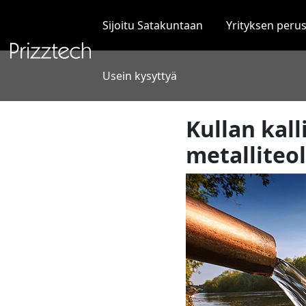
Siirry
sisältöön
Sijoitu Satakuntaan
Yrityksen peru
Usein kysyttyä
Kullan kal
metalliteo