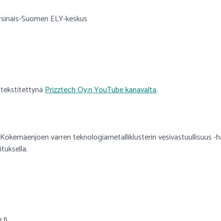
inais-Suomen ELY-keskus
 tekstitettynä
Prizztech Oy:n YouTube kanavalta
.
a Kokemäenjoen varren teknologiametalliklusterin vesivastuullisuus -h
tuksella.
.fi