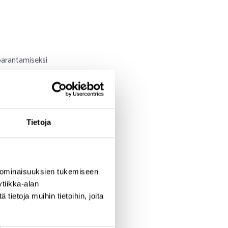
 parantamiseksi
Tietoja
ais-Suomen ELY-keskus
een yhteistarkkailua,
 ominaisuuksien tukemiseen
tiikka-alan
ominen
, SAMK RoboAI &
ietoja muihin tietoihin, joita