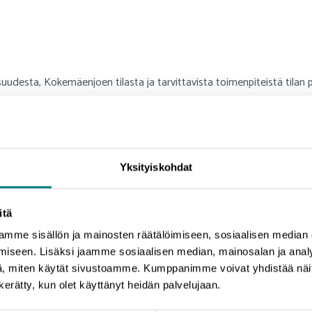
lisuudesta, Kokemäenjoen tilasta ja tarvittavista toimenpiteistä tilan
a Kokemäenjoki,
Minna Haavisto
, Prizztech Oy
llisuus – mitä sillä tarkoitetaan,
Teija Kirkkala
, Pyhäjärvi-instituutti
Yksityiskohdat
ja vesienhoidon tavoitteiden edistäminen,
Anna Soirinsuo
, Varsin
itä
tövaikutusten seuranta osana Kokemäenjoen ja Porin edustan merialu
en vesistön vesiensuojeluyhdistys KVVY ry
mme sisällön ja mainosten räätälöimiseen, sosiaalisen median
iseen. Lisäksi jaamme sosiaalisen median, mainosalan ja analy
isuuksien mittaaminen jokivedestä µDOES -menetelmällä,
Pekka Su
, miten käytät sivustoamme. Kumppanimme voivat yhdistää näitä t
n kerätty, kun olet käyttänyt heidän palvelujaan.