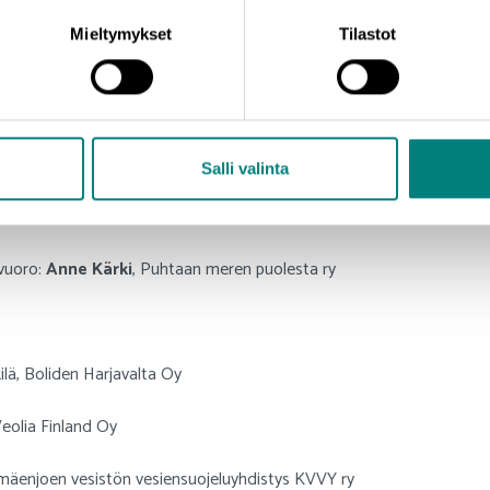
Mieltymykset
Tilastot
llisuuden toimenpiteistä vesiensuojelun edistämiseksi
urubis Finland Oy
kilä
, Boliden Harjavalta Oy
Salli valinta
, Veolia Finland Oy
uoro:
Anne Kärki
, Puhtaan meren puolesta ry
 Boliden Harjavalta Oy
lia Finland Oy
joen vesistön vesiensuojeluyhdistys KVVY ry