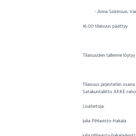
- Anna Soirinsuo, Vars
16.00 tilaisuus päättyy
Tilaisuuden tallenne löytyy
Tilaisuus järjestetiin osan
Satakuntaliitto AKKE-rahoi
Lisätietoja:
Julia Pihlavisto-Hakala
julia.pihlavisto-hakala@prizz