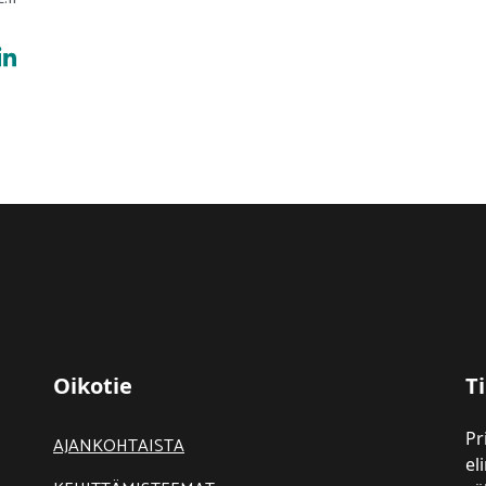
Oikotie
Ti
Pr
AJANKOHTAISTA
el