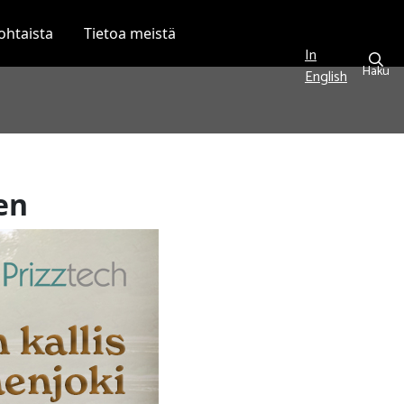
ohtaista
Tietoa meistä
In
Haku
English
en