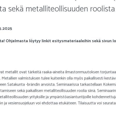
a sekä metalliteollisuuden roolista 
.5.2025
ta! Ohjelmasta löytyy linkit esitysmateriaaleihin sekä sivun l
t metallit ovat tärkeitä raaka-aineita ilmastonmuutoksen torjuntaan
. Metallien valmistuksen tulee kuitenkin olla myös paikallisesti kest
reen Satakunta -brändin arvoista. Seminaarissa tarkastellaan Kokemä
tamiseen sekä paikallisen metalliteollisuuden roolia siinä. Seminaari
alliteollisuuden yrityksille ja ympäristöasiantuntijoille kohdennettuj
n ja vesiensuojeluun voi ehdottaa etukäteen. Tilaisuutta voi seurat