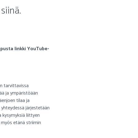
siinä.
opusta linkki YouTube-
 tarvittavissa
ävää ja ympäristöään
enjoen tilaa ja
n yhteydessä järjestetään
a kysymyksiä liittyen
a myös etänä striimin