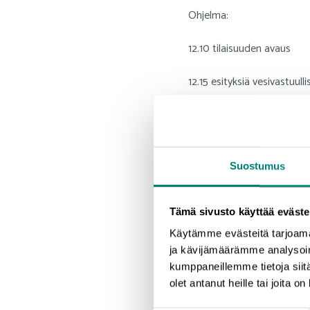
Ohjelma:
12.10 tilaisuuden avaus
12.15 esityksiä vesivastuul
-
Metalliteollisuus j
-
Yritysten vesivastuu
Suostumus
-
Kokemäenjoen tila 
Tämä sivusto käyttää eväste
- T
eollisuuden vesis
Hanna Arola
, Kokemäenjo
Käytämme evästeitä tarjoama
ja kävijämäärämme analysoim
-
Raskasmetallipito
kumppaneillemme tietoja siitä
Toni Laurila, Sensmet
olet antanut heille tai joita o