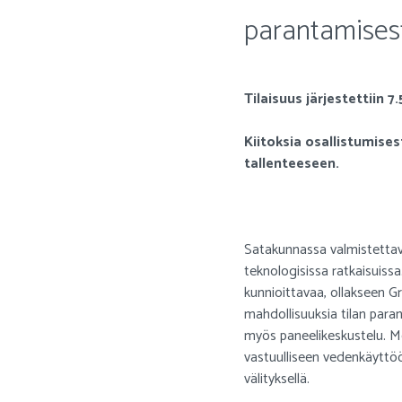
parantamisest
Tilaisuus järjestettiin 7
Kiitoksia osallistumises
tallenteeseen.
Satakunnassa valmistettava
teknologisissa ratkaisuissa
kunnioittavaa, ollakseen G
mahdollisuuksia tilan paran
myös paneelikeskustelu. Met
vastuulliseen vedenkäyttöö
välityksellä.