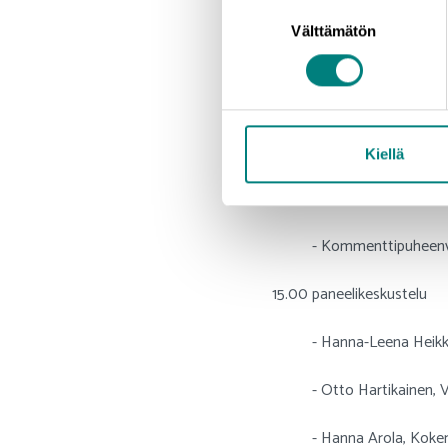
13.30 kahvitauko
Suostumuksen
Välttämätön
valinta
14.00 esityksiä metalliteo
-
Katja Silvanto
, A
-
Hanna-Leena Heik
Kiellä
-
Otto Hartikainen
- Kommenttipuheenv
15.00 paneelikeskustelu
- Hanna-Leena Heikkilä,
- Otto Hartikainen, Veo
- Hanna Arola, Kokemäen