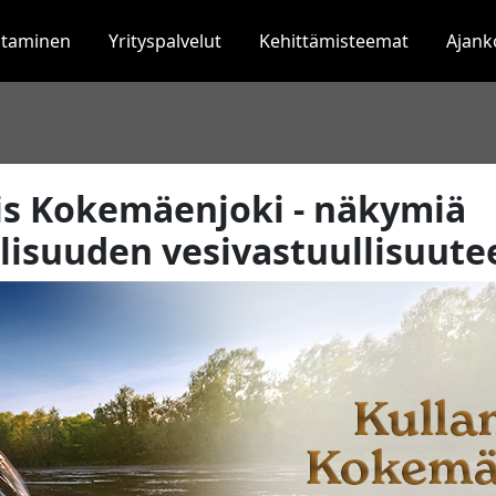
staminen
Yrityspalvelut
Kehittämisteemat
Ajank
lis Kokemäenjoki - näkymiä
llisuuden vesivastuullisuute