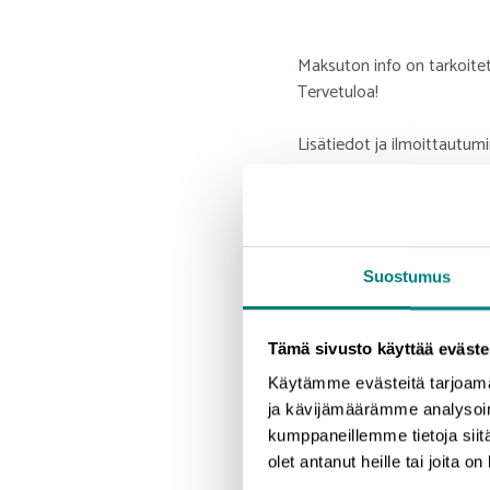
Maksuton info on tarkoitett
Tervetuloa!
Lisätiedot ja ilmoittautumi
www.entersatakunta.fi/yrit
Suostumus
Tämä sivusto käyttää eväste
Käytämme evästeitä tarjoama
ja kävijämäärämme analysoim
kumppaneillemme tietoja siitä
olet antanut heille tai joita o