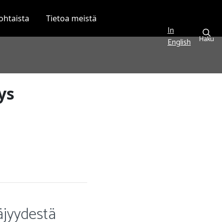
ohtaista
Tietoa meistä
In
Haku
English
ys
täjyydestä