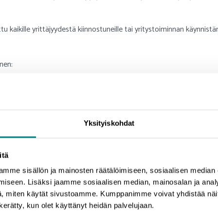
u kaikille yrittäjyydestä kiinnostuneille tai yritystoiminnan käynnistäm
nen:
tajainfot
Yksityiskohdat
itä
mme sisällön ja mainosten räätälöimiseen, sosiaalisen median
iseen. Lisäksi jaamme sosiaalisen median, mainosalan ja analy
, miten käytät sivustoamme. Kumppanimme voivat yhdistää näitä t
n kerätty, kun olet käyttänyt heidän palvelujaan.