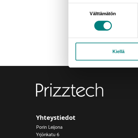
Suostumuksen
Välttämätön
valinta
Kiellä
Yhteystiedot
Porin Leijona
Yrjönkatu 6