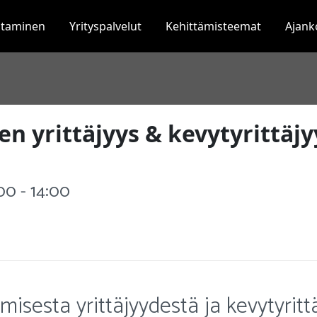
staminen
Yrityspalvelut
Kehittämisteemat
Ajank
n yrittäjyys & kevytyrittäjy
:00 - 14:00
misesta yrittäjyydestä ja kevytyrit