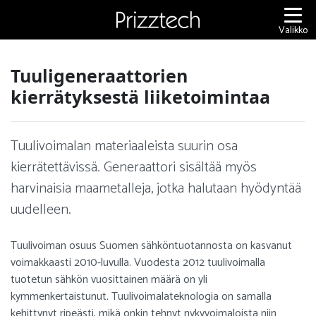
Siirry
sisältöön
Valikko
Tuuligeneraattorien
kierrätyksestä liiketoimintaa
Tuulivoimalan materiaaleista suurin osa
kierrätettävissä. Generaattori sisältää myös
harvinaisia maametalleja, jotka halutaan hyödyntää
uudelleen.
Tuulivoiman osuus Suomen sähköntuotannosta on kasvanut
voimakkaasti 2010-luvulla. Vuodesta 2012 tuulivoimalla
tuotetun sähkön vuosittainen määrä on yli
kymmenkertaistunut. Tuulivoimalateknologia on samalla
kehittynyt ripeästi, mikä onkin tehnyt nykyvoimaloista niin