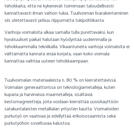
tehokkaita, että ne kykenevät toimimaan taloudellisesti
kannattavasti ilman valtion tukia. Tuulivoiman lisärakentaminen
siis oletettavasti jatkuu riippumatta tukipolitiikasta.
Vanhoja voimaloita alkaa samalla tulla purettavaksi, kun
hyvätuuliset paikat halutaan hyödyntää uudemmalla ja
tehokkaammalla tekniikalla. Vikaantuneita vanhoja voimaloita ei
välttämättä kannata enää korjata, vaan koko voimala
kannattaa vaihtaa uuteen tehokkaampaan.
Tuulivoimalan materiaaleista n. 80 % on kierrätettävissä.
Voimalan generaattorissa on teknologiametalleja, kuten
kuparia ja harvinaisia maametalleja, sisältäviä
kestomagneetteja, joita voidaan kierrättää uusiokäyttöön
satakuntalaisten metallialan yritysten kautta. Voimaloiden
purkutyö on vaativaa ja edellyttää erikoisosaamista sekä
purkutyöhön soveltuvaa kalustoa.