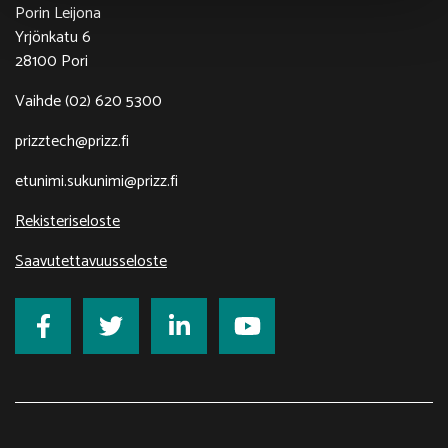
Porin Leijona
Yrjönkatu 6
28100 Pori
Vaihde (02) 620 5300
prizztech@prizz.fi
etunimi.sukunimi@prizz.fi
Rekisteriseloste
Saavutettavuusseloste