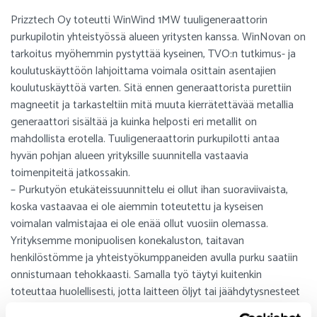
Prizztech Oy toteutti WinWind 1MW tuuligeneraattorin
purkupilotin yhteistyössä alueen yritysten kanssa. WinNovan on
tarkoitus myöhemmin pystyttää kyseinen, TVO:n tutkimus- ja
koulutuskäyttöön lahjoittama voimala osittain asentajien
koulutuskäyttöä varten. Sitä ennen generaattorista purettiin
magneetit ja tarkasteltiin mitä muuta kierrätettävää metallia
generaattori sisältää ja kuinka helposti eri metallit on
mahdollista erotella. Tuuligeneraattorin purkupilotti antaa
hyvän pohjan alueen yrityksille suunnitella vastaavia
toimenpiteitä jatkossakin.
– Purkutyön etukäteissuunnittelu ei ollut ihan suoraviivaista,
koska vastaavaa ei ole aiemmin toteutettu ja kyseisen
voimalan valmistajaa ei ole enää ollut vuosiin olemassa.
Yrityksemme monipuolisen konekaluston, taitavan
henkilöstömme ja yhteistyökumppaneiden avulla purku saatiin
onnistumaan tehokkaasti. Samalla työ täytyi kuitenkin
toteuttaa huolellisesti, jotta laitteen öljyt tai jäähdytysnesteet
eivät päässeet pilaamaan ympäristöä, tai satu mitään