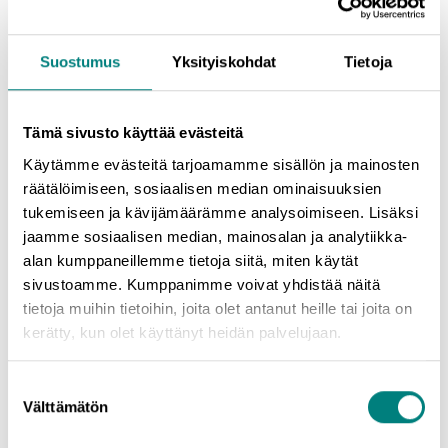
muitakaan vahinkoja, kertoo purkua urakoinut
Mikko Vuorsola
Vuorsola Oy:stä.
Suostumus
Yksityiskohdat
Tietoja
Yhteiskunta sähköistyy vauhdilla, kun se siirtyy fossiilisten
energialähteiden käytöstä uusiutuvan sähkön tuotantoon.
Sähköistymiskehitys vaatii yhä enemmän teknologiametalleja
Tämä sivusto käyttää evästeitä
erilaisiin sovelluksiin. Raaka-aineiden riittävyyden näkökulmasta
Käytämme evästeitä tarjoamamme sisällön ja mainosten
on erittäin tärkeää, että myös kaikki kierrätysjakeet saadaan
räätälöimiseen, sosiaalisen median ominaisuuksien
optimaalisesti kiertoon.
tukemiseen ja kävijämäärämme analysoimiseen. Lisäksi
jaamme sosiaalisen median, mainosalan ja analytiikka-
– Neorem Magnets Oy:llä on tällä hetkellä valmiudet
alan kumppaneillemme tietoja siitä, miten käytät
hyödyntää käytöstä poistettujen tuulivoimaloiden
sivustoamme. Kumppanimme voivat yhdistää näitä
magneettimateriaalia uusien tuotteiden valmistuksessa, toteaa
tietoja muihin tietoihin, joita olet antanut heille tai joita on
yrityksen toimitusjohtaja
Jouko Tiittanen
.
kerätty, kun olet käyttänyt heidän palvelujaan.
– Yhteistyöhankkeet Prizztechin kanssa ovat kehittäneet
kierrätysraaka-aineosaamista yrityksessä. Kierrätysraaka-
Suostumuksen
aineen merkitys magneettituotannossa tulee kasvamaan
Välttämätön
valinta
tulevaisuudessa.