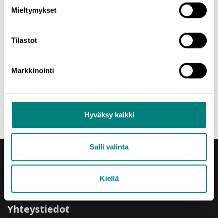
Mieltymykset
Tuulivoimalan purkupilotti toteutettiin osana EAKR-rahoitteista
Kriittisten kierrätysmetallien koetehdaskonsepti
-hanketta.
Tilastot
Lisätietoja
Markkinointi
Minna Haavisto
044 710 5363
minna.haavisto@prizz.fi
Hyväksy kaikki
Salli valinta
Kiellä
Yhteystiedot