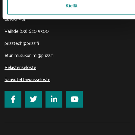
Porin Leijona
Kiellä
Yrjönkatu 6
28100 Pori
Vaihde (02) 620 5300
prizztech@prizz.fi
etunimi.sukunimi@prizz.fi
Rekisteriseloste
Saavutettavuusseloste