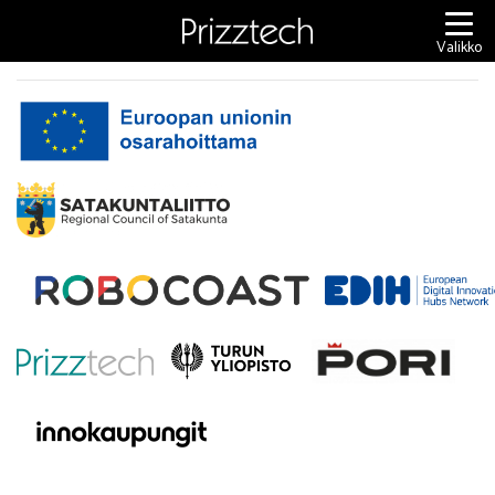
Siirry
sisältöön
Valikko