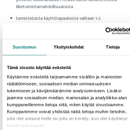
liiketoimintamahdollisuuksista
tunnistetuista käyttötapauksista valitaan 1-2
potentiaalisinta tuote- ja palveluinnovaatiota ja laaditaan
näille innovaatioille teknologinen kypsyysanalyysi, ja
tarkastellaan innovaatioiden aitoja
liiketoimintamahdollisuuksia
Suostumus
Yksityiskohdat
Tietoja
luodaan vähintään yksi selkeä metaversumiin liittyvä
tuote- tai palvelukonsepti, jolla on edellytykset jalostua
Tämä sivusto käyttää evästeitä
hankkeen päätyttyä esimerkiksi yritysten vetämissä T&K
Käytämme evästeitä tarjoamamme sisällön ja mainosten
hankkeissa uudeksi tuotteeksi tai palveluksi
räätälöimiseen, sosiaalisen median ominaisuuksien
hyödynnetään hankkeen aikana esille nousevia, yritysten
tukemiseen ja kävijämäärämme analysoimiseen. Lisäksi
liiketoiminnan kehittämiseen liittyviä tarpeita
jaamme sosiaalisen median, mainosalan ja analytiikka-alan
yliopistokoulutuksen ja yritysten välistä vuorovaikutuksen
kumppaneillemme tietoja siitä, miten käytät sivustoamme.
kehittämisessä
Kumppanimme voivat yhdistää näitä tietoja muihin tietoihin,
joita olet antanut heille tai joita on kerätty, kun olet käyttänyt
Hankkeen toteuttajat:
heidän palvelujaan.
Prizztech Oy päätoteuttaja, Turun yliopiston