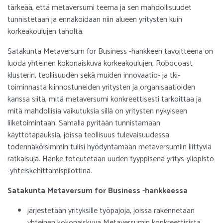
tärkeää, että metaversumi teema ja sen mahdollisuudet
tunnistetaan ja ennakoidaan niin alueen yritysten kuin
korkeakoulujen taholta.
Satakunta Metaversum for Business -hankkeen tavoitteena on
luoda yhteinen kokonaiskuva korkeakoulujen, Robocoast
klusterin, teollisuuden sekä muiden innovaatio- ja tki-
toiminnasta kiinnostuneiden yritysten ja organisaatioiden
kanssa siitä, mitä metaversumi konkreettisesti tarkoittaa ja
mitä mahdollisia vaikutuksia sillä on yritysten nykyiseen
liiketoimintaan. Samalla pyritään tunnistamaan
käyttötapauksia, joissa teollisuus tulevaisuudessa
todennäköisimmin tulisi hyödyntämään metaversumiin liittyviä
ratkaisuja. Hanke toteutetaan uuden tyyppisenä yritys-yliopisto
-yhteiskehittämispilottina.
Satakunta Metaversum for Business -hankkeessa
järjestetään yrityksille työpajoja, joissa rakennetaan
yhteinen kokonaiskuva Metaversumin konkreettisista