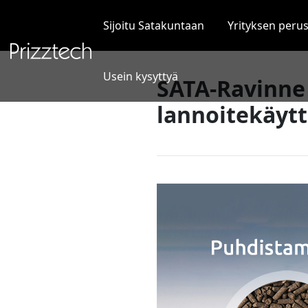
Siirry
sisältöön
Sijoitu Satakuntaan
Yrityksen peru
Usein kysyttyä
SATA-Ravinne 
lannoitekäyt