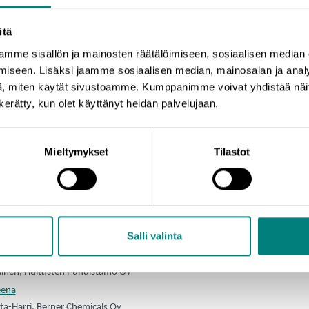
tala, Prizztech Oy
itä
distuu
mme sisällön ja mainosten räätälöimiseen, sosiaalisen median
iainen, Ruokavirasto
iseen. Lisäksi jaamme sosiaalisen median, mainosalan ja analy
untalietteissä
, miten käytät sivustoamme. Kumppanimme voivat yhdistää näitä t
omen ympäristökeskus
n kerätty, kun olet käyttänyt heidän palvelujaan.
astuullisessa elintarviketuotannossa
i Aro, HKScan Oy
viljelijäkokemuksia Pohjanmaalta
Mieltymykset
Tilastot
Bäcklund, Lakeuden Etappi Oy
tivaihtoehtoja jätevesilietteen ravinteiden jalostukseen
ri Viljami Kinnunen, Gasum Oy
in kierrätyslannoitteista - Porin biokaasulaitoksen tuotanto alkamassa
Salli valinta
ne, Envor Pori Oy
puhdistamolla
linen, Huittisten Puhdistamo Oy
eena
ta-Harri, Berner Chemicals Oy