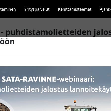
staminen
Yrityspalvelut
Kehittämisteemat
Ajank
- puhdistamolietteiden jalo
töön