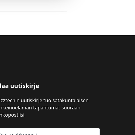
laa uutiskirje
izztechin uutiskirje tuo satakuntalaisen
inkeinoelämän tapahtumat suoraan
hköpostiisi.