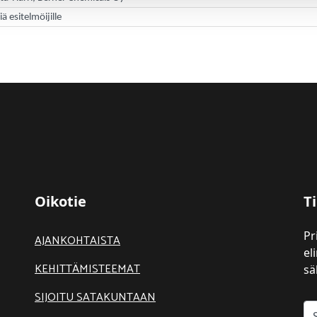
 esitelmöijille
Oikotie
Ti
Pr
AJANKOHTAISTA
el
KEHITTÄMISTEEMAT
sä
SIJOITU SATAKUNTAAN