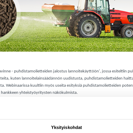
avinne - puhdistamolietteiden jalostus lannoitekäyttöön’, jossa esiteltiin p
teita, kuten lannoitelainsäädännön uudistusta, puhdistamolietteiden haitta-
. Webinaarissa kuultiin myös useita esityksiä puhdistamolietteiden potenti
ja hankkeen yhteistyöyritysten näkökulmista.
n:
Yksityiskohdat
Oy