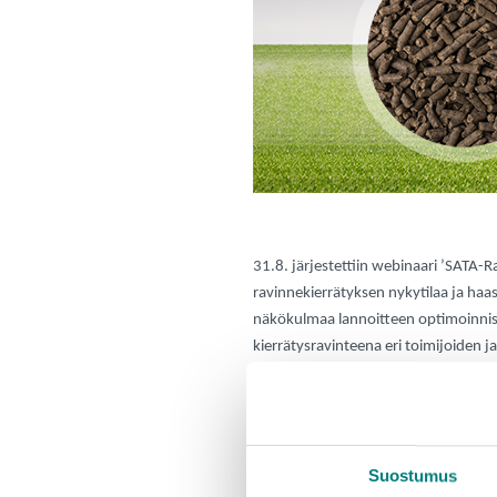
31.8. järjestettiin webinaari ’SATA-R
ravinnekierrätyksen nykytilaa ja haas
näkökulmaa lannoitteen optimoinnista
kierrätysravinteena eri toimijoiden 
Webinaarin ohjelma ja linkit esityksii
9.00
Webinaarin avaus
Suostumus
Heikki Perko, Prizztech 