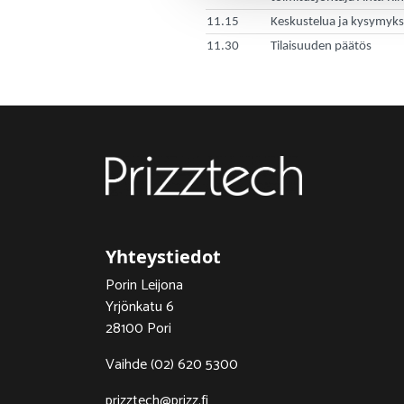
11.15
Keskustelua ja kysymyksiä
11.30
Tilaisuuden päätös
Yhteystiedot
Porin Leijona
Yrjönkatu 6
28100 Pori
Vaihde (02) 620 5300
prizztech@prizz.fi