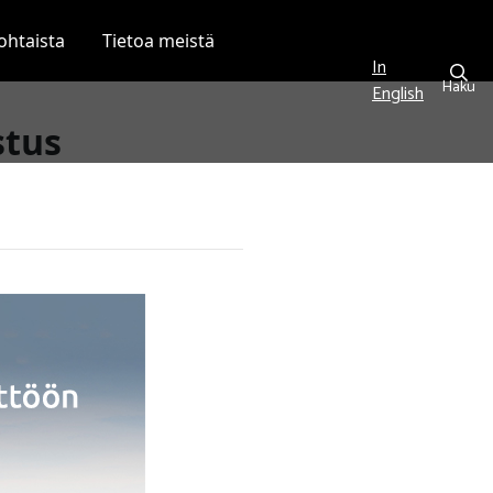
ohtaista
Tietoa meistä
In
Haku
English
stus