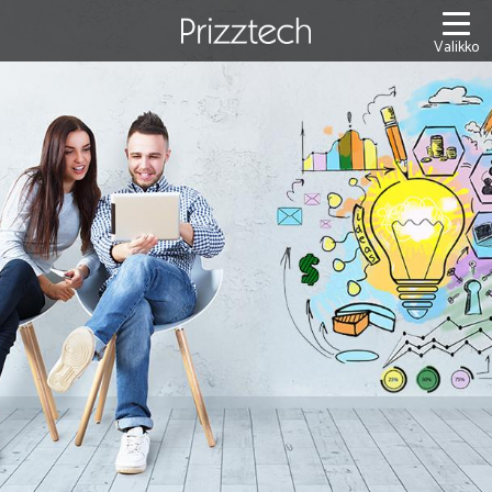
Siirry
sisältöön
Valikko