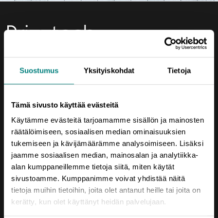
Yhteystiedot
Suostumus
Yksityiskohdat
Tietoja
Porin Leijona
Yrjönkatu 6
Tämä sivusto käyttää evästeitä
28100 Pori
Käytämme evästeitä tarjoamamme sisällön ja mainosten
Vaihde (02) 620 5300
räätälöimiseen, sosiaalisen median ominaisuuksien
tukemiseen ja kävijämäärämme analysoimiseen. Lisäksi
prizztech@prizz.fi
jaamme sosiaalisen median, mainosalan ja analytiikka-
etunimi.sukunimi@prizz.fi
alan kumppaneillemme tietoja siitä, miten käytät
sivustoamme. Kumppanimme voivat yhdistää näitä
Rekisteriseloste
tietoja muihin tietoihin, joita olet antanut heille tai joita on
kerätty, kun olet käyttänyt heidän palvelujaan.
Saavutettavuusseloste