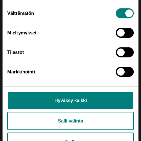
Suostumuksen
Välttämätön
valinta
Mieltymykset
Tilastot
Oikotie
Markkinointi
AJANKOHTAISTA
KEHITTÄMISTEEMAT
SIJOITU SATAKUNTAAN
Hyväksy kaikki
TIETOA MEISTÄ
Salli valinta
USEIN KYSYTTYÄ
YRITYKSEN PERUSTAMINEN