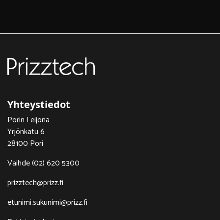
Yhteystiedot
Porin Leijona
Yrjönkatu 6
28100 Pori
Vaihde (02) 620 5300
prizztech@prizz.fi
etunimi.sukunimi@prizz.fi