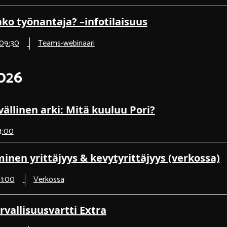
ko työnantaja? –infotilaisuus
 09:30
Teams-webinaari
026
vällinen arki: Mitä kuuluu Pori?
14:00
minen yrittäjyys & kevytyrittäjyys (verkossa)
11:00
Verkossa
rvallisuusvartti Extra