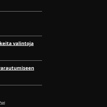
keita valintoja
n varautumiseen
ori