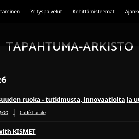
staminen
Yrityspalvelut
Kehittämisteemat
Ajank
TAPAHTUMA-ARKISTO
26
suuden ruoka - tutkimusta, innovaatioita ja 
15:00
Caffé Locale
with KISMET