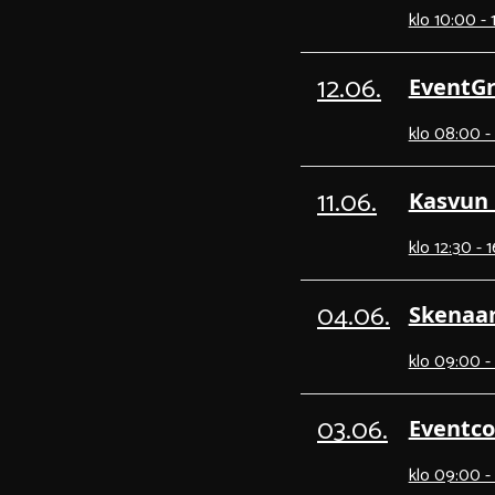
klo 10:00 - 
12.06.
EventG
klo 08:00 -
11.06.
Kasvun m
klo 12:30 - 
04.06.
Skenaar
klo 09:00 -
03.06.
Eventco
klo 09:00 -