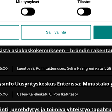
Mieltymykset
Tilastot
15:00
Kulttuurikulmassa, Gallen-Kallelankatu 8, Pori
become an entrepreneur in Finland (online)
Salli valinta
14:00
Online
istä asiakaskokemukseen – brändin rakent
16:00
Luentosali, Porin taidemuseo, Selim Palmgreninkatu 1, 28
yysinfo Uusyrityskeskus Enterissä: Minustako y
16:00
Gallen-Kallelankatu 8, Pori (katutaso)
inti, perehdytys ja toimiva yhteistyö tapahtu