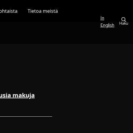
ohtaista
Tietoa meistä
In
Haku
English
uusia makuja