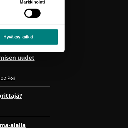
Markkinointi
Hyväksy kaikki
amisen uudet
100 Pori
rittäjä?
ma-alalla