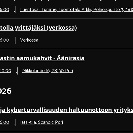
16:00
Luentosali Lumme, Luontotalo Arkki, Pohjoispuisto 7, 281
tolla yrittäjäksi (verkossa)
16:00
Verkossa
astin aamukahvit - Äänirasia
 10:00
Mikkolantie 16, 28130 Pori
026
ja kyberturvallisuuden haltuunottoon yrityk
16:00
Jatsi-tila, Scandic Pori