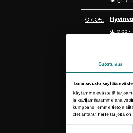
klo 13:00 - 
07.05.
Hyvinvo
klo 12:00 - 
06.05.
Eventco
klo 09:00 -
Suostumus
Huhtikuu 2
Tämä sivusto käyttää eväste
Käytämme evästeitä tarjoama
24.04.
Yrityst
ja kävijämäärämme analysoim
kumppaneillemme tietoja siitä
klo 08:30 -
olet antanut heille tai joita o
Suostumuksen
23.04.
Markkin