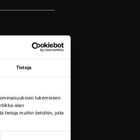
Tietoja
 ominaisuuksien tukemiseen
sopimuksin
tiikka-alan
ietoja muihin tietoihin, joita