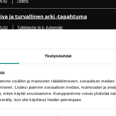
14:30
Teams
iva ja turvallinen arki -tapahtuma
15:00
Tulkkilantie 16 b, Kokemäki
astin aamukahvit - Satasirkus
 10:00
Satasirkus, Isolinnankatu 11, 28100 Pori
Yksityiskohdat
026
itä
mme sisällön ja mainosten räätälöimiseen, sosiaalisen median
urvallisuusvartti: Riskienhallintaa tietoturva
iseen. Lisäksi jaamme sosiaalisen median, mainosalan ja analy
, miten käytät sivustoamme. Kumppanimme voivat yhdistää näitä t
 09:30
Teams verkkotyöpaja
n kerätty, kun olet käyttänyt heidän palvelujaan.
akatsaus - Meren molemmin puolin kalaan