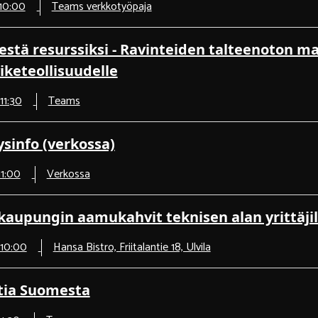
 10:00
Teams verkkotyöpaja
estä resurssiksi - Ravinteiden talteenoton m
iketeollisuudelle
11:30
Teams
ysinfo (verkossa)
11:00
Verkossa
 kaupungin aamukahvit teknisen alan yrittäjil
 10:00
Hansa Bistro, Friitalantie 18, Ulvila
ttia Suomesta