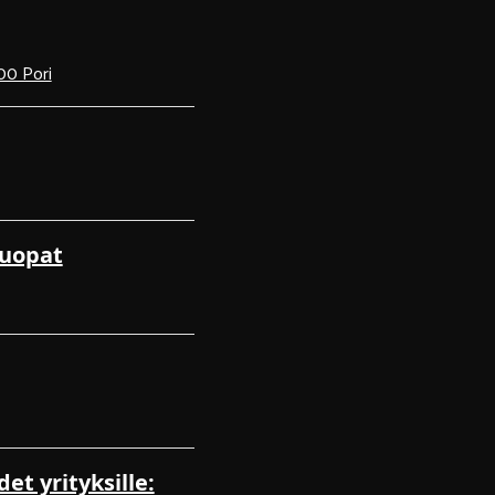
00 Pori
kuopat
et yrityksille: