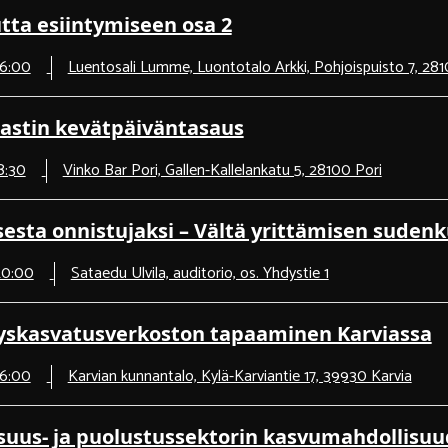
ta esiintymiseen osa 2
16:00
Luentosali Lumme, Luontotalo Arkki, Pohjoispuisto 7, 281
astin kevätpäiväntasaus
18:30
Vinko Bar Pori, Gallen-Kallelankatu 5, 28100 Pori
sesta onnistujaksi – Vältä yrittämisen suden
 20:00
Sataedu Ulvila, auditorio, os. Yhdystie 1
yyskasvatusverkoston tapaaminen Karviassa
16:00
Karvian kunnantalo, Kylä-Karviantie 17, 39930 Karvia
isuus- ja puolustussektorin kasvumahdollisuud