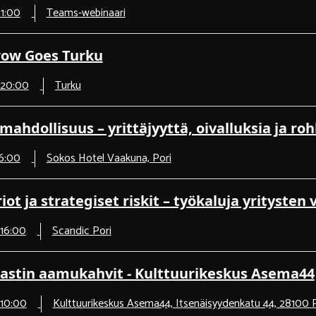
11:00
Teams-webinaari
row Goes Turku
 20:00
Turku
ahdollisuus – yrittäjyyttä, oivalluksia ja roh
16:00
Sokos Hotel Vaakuna, Pori
iot ja strategiset riskit – työkaluja yrityste
 16:00
Scandic Pori
astin aamukahvit - Kulttuurikeskus Asema44
 10:00
Kulttuurikeskus Asema44, Itsenäisyydenkatu 44, 28100 P